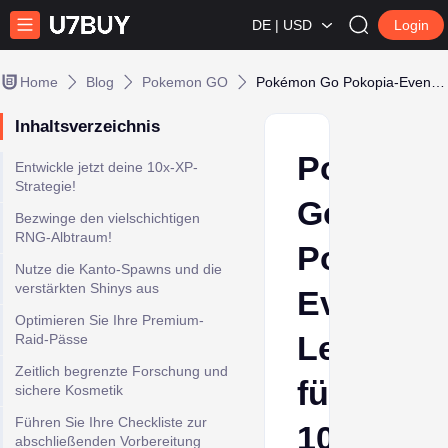
DE | USD
Login
Home
Blog
Pokemon GO
Pokémon Go Pokopia-Event: Leitfaden für 10x EP und Shiny Ditto
Inhaltsverzeichnis
Pokémo
Entwickle jetzt deine 10x-XP-
Strategie!
Go
Bezwinge den vielschichtigen
RNG-Albtraum!
Pokopia-
Nutze die Kanto-Spawns und die
verstärkten Shinys aus
Event:
Optimieren Sie Ihre Premium-
Leitfaden
Raid-Pässe
Zeitlich begrenzte Forschung und
für
sichere Kosmetik
Führen Sie Ihre Checkliste zur
10x
abschließenden Vorbereitung