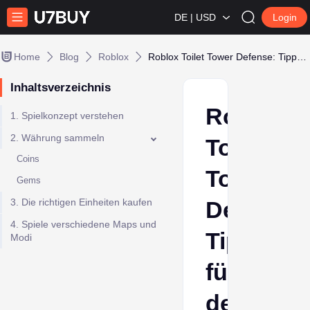
DE | USD
Login
Home
Blog
Roblox
Roblox Toilet Tower Defense: Tipps für deinen Start!
Inhaltsverzeichnis
Roblox
1. Spielkonzept verstehen
2. Währung sammeln
Toilet
Coins
Tower
Gems
3. Die richtigen Einheiten kaufen
Defense:
4. Spiele verschiedene Maps und
Tipps
Modi
für
deinen