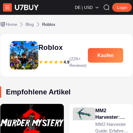
DE | USD
Login
Home
Blog
Roblox
Roblox
Kaufen
(22K+
4.9
Reviews)
Empfohlene Artikel
MM2
Harvester:
Handelswerte
MM2 Harvester
& Wie man
Guide: Erfahren