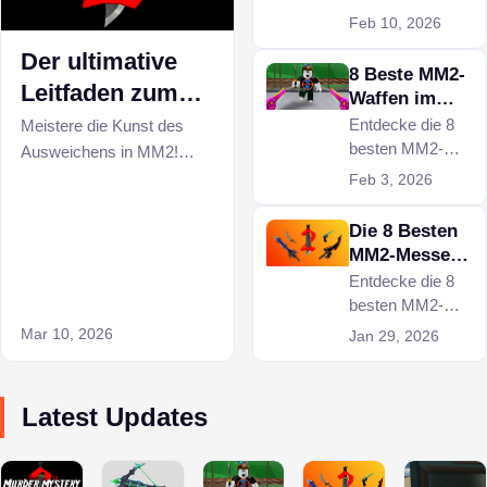
ihn bekommt
Sie den
Feb 10, 2026
Handelswert, die
Der ultimative
Seltenheit, wie
8 Beste MM2-
Spieler ihn
Leitfaden zum
Waffen im
erhalten haben,
Meistern von
Jahr 2026:
Entdecke die 8
Meistere die Kunst des
und clevere
Seltenheit &
besten MM2-
Täuschungsman
Ausweichens in MM2!
Tipps für faire
Handelswert
Waffen im Jahr
Lerne in diesem ultimativen
Feb 3, 2026
Trades, um diese
övern in Murder
2026, sortiert
Leitfaden 180-Grad-
gefragte antike
Mystery 2
nach Seltenheit,
Die 8 Besten
Drehungen, 360-Grad-
Waffe zu sichern.
Nachfrage und
MM2-Messer
Sprünge, Wandsprünge
Handelswert -
2026 im
Entdecke die 8
und Bombensprünge, um
Chromas,
Ranking:
besten MM2-
deine Gegner
Ancients und
Seltenheit &
Messer im Jahr
Mar 10, 2026
auszutricksen und den
Jan 29, 2026
Godlys erklärt.
Handelswert
2026, bewertet
Mörder zu überleben.
nach Seltenheit,
Design und
Latest Updates
Handelswert, um
Händlern und
Sammlern bei