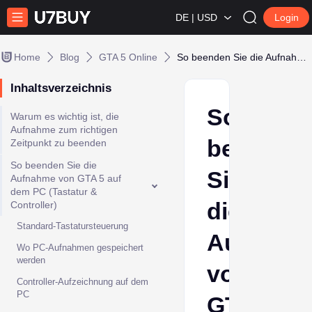
DE | USD
Login
Home
Blog
GTA 5 Online
So beenden Sie die Aufnahme von GTA 5 auf PC, PS & Xbox
Inhaltsverzeichnis
So
Warum es wichtig ist, die
Aufnahme zum richtigen
beenden
Zeitpunkt zu beenden
So beenden Sie die
Sie
Aufnahme von GTA 5 auf
dem PC (Tastatur &
die
Controller)
Standard-Tastatursteuerung
Aufnahm
Wo PC-Aufnahmen gespeichert
werden
von
Controller-Aufzeichnung auf dem
PC
GTA