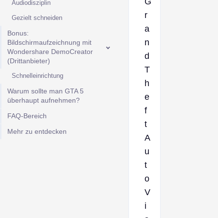
G
Audiodisziplin
r
Gezielt schneiden
a
Bonus:
n
Bildschirmaufzeichnung mit
Wondershare DemoCreator
d
(Drittanbieter)
T
Schnelleinrichtung
h
Warum sollte man GTA 5
e
überhaupt aufnehmen?
f
FAQ-Bereich
t
Mehr zu entdecken
A
u
t
o
V
i