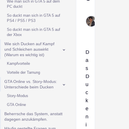
Wie man sich in GTA 5 auf dem
PC duckt
Derek
So duckt man sich in GTA 5 auf
Jan
PS4 / PS5 / PS3
22,
So duckt man sich in GTA 5 auf
2026
der Xbox
Wie sich Ducken auf Kampf
und Schleichen auswirkt
D
(Warum es wichtig ist)
a
Kampfvorteile
s
Vorteile der Tarnung
D
GTA Online vs. Story-Modus:
u
Unterschiede beim Ducken
c
Story-Modus
k
GTA Online
e
Beherrsche das System, anstatt
n
dagegen anzukämpfen.
i
Häufig gestellte Fragen zum