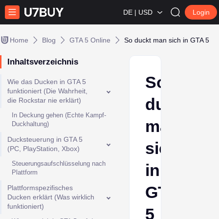
DE | USD
Login
Home
Blog
GTA 5 Online
So duckt man sich in GTA 5
Inhaltsverzeichnis
So
Wie das Ducken in GTA 5
funktioniert (Die Wahrheit,
duckt
die Rockstar nie erklärt)
In Deckung gehen (Echte Kampf-
man
Duckhaltung)
Ducksteuerung in GTA 5
sich
(PC, PlayStation, Xbox)
Steuerungsaufschlüsselung nach
in
Plattform
GTA
Plattformspezifisches
Ducken erklärt (Was wirklich
funktioniert)
5