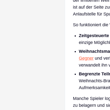
der limitierten We
ist auf der Seite z
Anlaufstelle für S
So funktioniert die
Zeitgesteuerte
einzige Möglich
Weihnachtsman
Gegner
und verl
verwandelt ihn 
Begrenzte Tei
Weihnachts-Brai
Aufmerksamkeit 
Manche Spieler lo
zu belagern und si