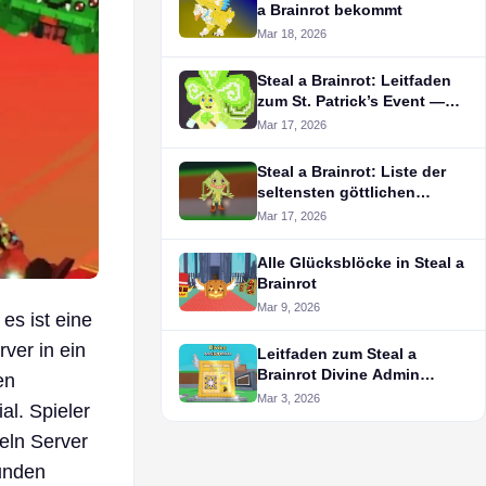
a Brainrot bekommt
Mar 18, 2026
Steal a Brainrot: Leitfaden
zum St. Patrick’s Event —
Lucky Pot und Blöcke
Mar 17, 2026
Steal a Brainrot: Liste der
seltensten göttlichen
Brainrots
Mar 17, 2026
Alle Glücksblöcke in Steal a
Brainrot
Mar 9, 2026
 es ist eine
ver in ein
Leitfaden zum Steal a
Brainrot Divine Admin
en
Machine-Event
Mar 3, 2026
al. Spieler
eln Server
tunden