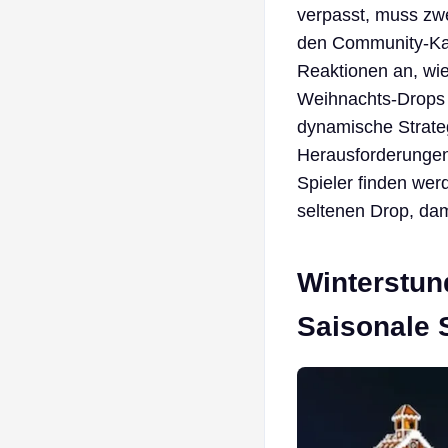
verpasst, muss zwe
den Community-Kanä
Reaktionen an, wi
Weihnachts-Drops 
dynamische Strateg
Herausforderungen 
Spieler finden wer
seltenen Drop, dam
Winterstun
Saisonale 