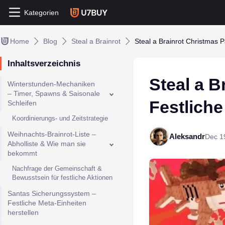
Kategorien
Home
Blog
Steal a Brainrot
Steal a Brainrot Christmas 
Inhaltsverzeichnis
Steal a B
Winterstunden-Mechaniken
– Timer, Spawns & Saisonale
Festlich
Schleifen
Koordinierungs- und Zeitstrategie
Weihnachts-Brainrot-Liste –
Aleksandr
Dec 1
Abholliste & Wie man sie
bekommt
Nachfrage der Gemeinschaft &
Bewusstsein für festliche Aktionen
Santas Sicherungssystem –
Festliche Meta-Einheiten
herstellen