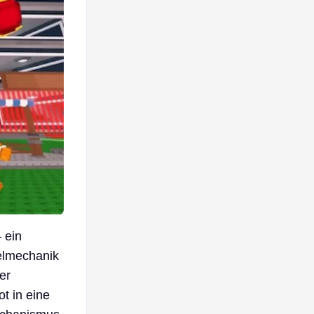
 ein
ielmechanik
er
t in eine