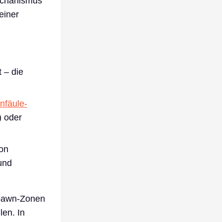
Mechanismus
einer
 – die
nfäule-
) oder
von
und
Spawn-Zonen
len. In