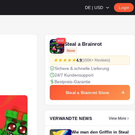
DE | USD
Login
HOT
Steal a Brainrot
Store
4.9
(100K+ Reviews)
Sichere & schnelle Lieferung
24/7 Kundensupport
Bestpreis-Garantie
Steal a Brainrot Store
VERWANDTE NEWS
View More
Wie man den Griffin in Steal