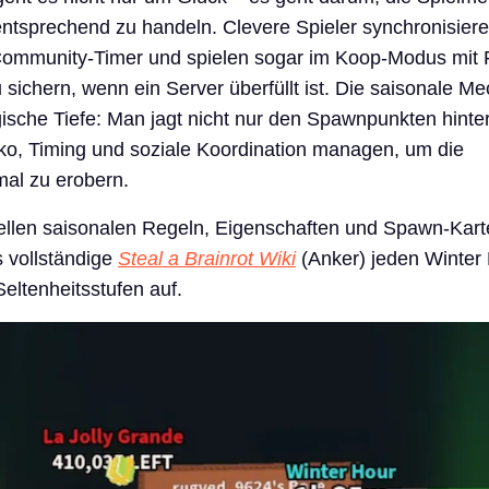
ntsprechend zu handeln. Clevere Spieler synchronisiere
Community-Timer und spielen sogar im Koop-Modus mit 
u sichern, wenn ein Server überfüllt ist. Die saisonale M
egische Tiefe: Man jagt nicht nur den Spawnpunkten hinte
ko, Timing und soziale Koordination managen, um die
al zu erobern.
iellen saisonalen Regeln, Eigenschaften und Spawn-Kar
s vollständige
Steal a Brainrot Wiki
(Anker) jeden Winter
Seltenheitsstufen auf.