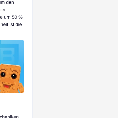
 um den
der
te um 50 %
eit ist die
echaniken