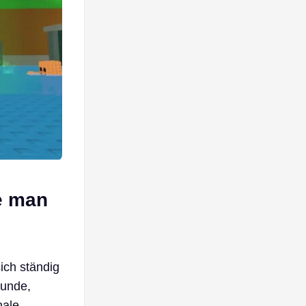
ie man
ich ständig
tunde,
nale