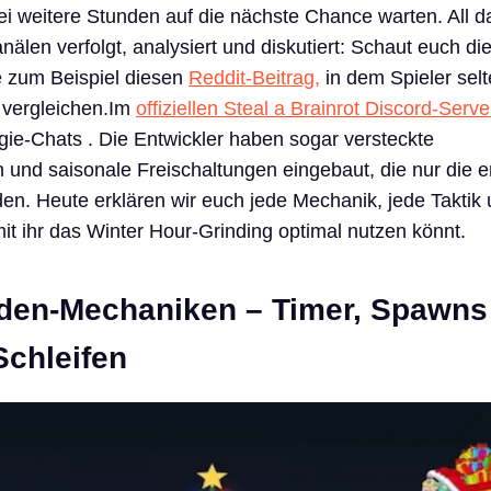
i weitere Stunden auf die nächste Chance warten. All da
len verfolgt, analysiert und diskutiert: Schaut euch die
e zum Beispiel diesen
Reddit-Beitrag,
in dem Spieler sel
vergleichen.
Im
offiziellen Steal a Brainrot Discord-Serve
ie-Chats . Die Entwickler haben sogar versteckte
und saisonale Freischaltungen eingebaut, die nur die e
den. Heute erklären wir euch jede Mechanik, jede Taktik
it ihr das Winter Hour-Grinding optimal nutzen könnt.
den-Mechaniken – Timer, Spawns
Schleifen