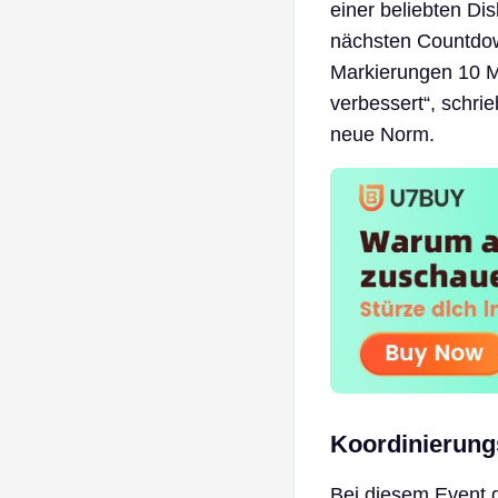
einer beliebten Di
nächsten Countdown
Markierungen 10 M
verbessert“, schri
neue Norm.
Koordinierungs
Bei diesem Event g