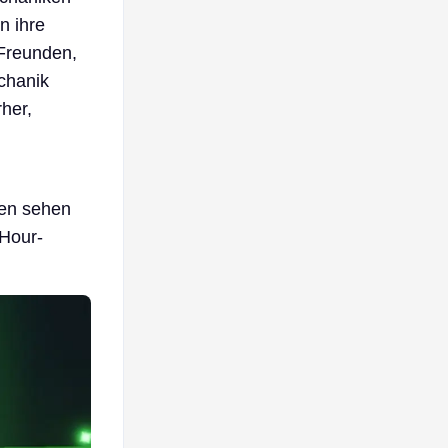
n ihre
Freunden,
echanik
rher,
ten sehen
 Hour-