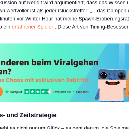
skussion auf Reddit wird argumentiert, dass das Wissen
 wertvoller ist als jeder Glückstreffer: „…das Campen 
inuten vor Winter Hour hat meine Spawn-Eroberungsra
eb ein
erfahrener Spieler
. Diese Art von Timing-Besessenh
- und Zeitstrategie
eht es nicht nur um Glück – es geht darum, die Spielm