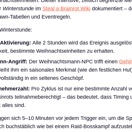
ihnachtseinheiten. Dieser intensive, zeitlich begrenzte 
ur
Winterstunde
im
Steal a Brainrot Wiki
dokumentiert – d
pawn-Tabellen und Eventregeln.
 Winterstunde:
 Aktivierung:
Alle 2 Stunden wird das Ereignis ausgelöst
keit, bestimmte Weihnachtseinheiten zu erhalten.
n-Angriff:
Der Weihnachtsmann-NPC trifft einen
Gehir
eiht ihm ein saisonales Merkmal (wie den festlichen Hut
vollständig in ein seltenes Geschöpf.
lnehmerzahl:
Pro Zyklus ist nur eine bestimmte Anzahl 
nrots teilnahmeberechtigt – das bedeutet, dass Timing 
alles sind.
ggen sich 5–10 Minuten vor jedem Trigger ein, um die 
ch buchstäblich wie bei einem Raid-Bosskampf aufzustel