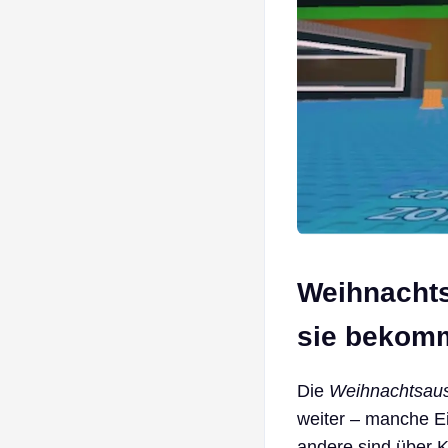
Weihnachts
sie bekom
Die
Weihnachtsau
weiter – manche Ei
andere sind über K