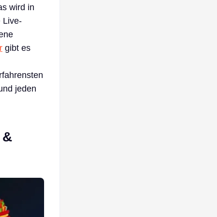
s wird in
 Live-
tene
r
gibt es
rfahrensten
 und jeden
 &