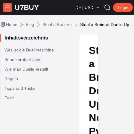
DE | USD
Login
Home
Blog
Steal a Brainrot
Steal a Brainrot Duelle Update: Neue PvP-Maschine, Wettesystem & Mehr
Inhaltsverzeichnis
Steal
Was ist die Duellmaschine
Benutzeroberfläche
a
Wie man Duelle erstellt
Brainrot
Regeln
Duelle
Tipps und Tricks
Fazit
Update:
Neue
PvP-