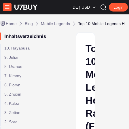
DE | USD
Login
Home
Blog
Mobile Legends
Top 10 Mobile Legends Helden-Rangliste (Februar 2026)
Inhaltsverzeichnis
Top
10. Hayabusa
9. Julian
10
8. Uranus
Mobile
7. Kimmy
Legends
6. Floryn
5. Zhuxin
Helden-
4. Kalea
Ranglist
3. Zetian
2. Sora
(Februar