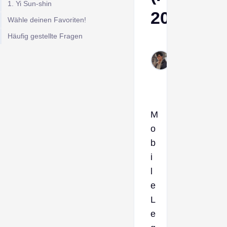
1. Yi Sun-shin
2026)
Wähle deinen Favoriten!
Häufig gestellte Fragen
Derek
Feb
13,
2026
M
o
b
i
l
e
L
e