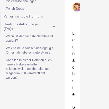
Pick'em-Belohnungen
Nov
Twitch Drops
28,
2025
Verliert nicht die Hoffnung
Häufig gestellte Fragen
(FAQ)
D
Wann ist der nächste Nachtmarkt
e
geplant?
r
Welche neue Ausschlussregel gilt
für teilnahmeberechtigte Skins?
n
ä
Kann ich in dieser Rotation auch
neuere Pakete erhalten,
c
beispielsweise solche, die nach
Magepunk 3.0 veröffentlicht
h
wurden?
s
t
e
V