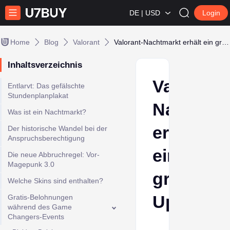
DE | USD
Login
Home
Blog
Valorant
Valorant-Nachtmarkt erhält ein großes Update
Inhaltsverzeichnis
Valorant-
Entlarvt: Das gefälschte
Stundenplanplakat
Nachtmar
Was ist ein Nachtmarkt?
erhält
Der historische Wandel bei der
Anspruchsberechtigung
ein
Die neue Abbruchregel: Vor-
Magepunk 3.0
großes
Welche Skins sind enthalten?
Update
Gratis-Belohnungen
während des Game
Changers-Events
Ava