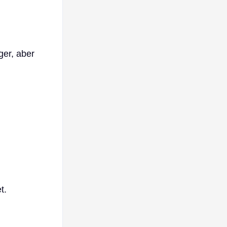
ger, aber
t.