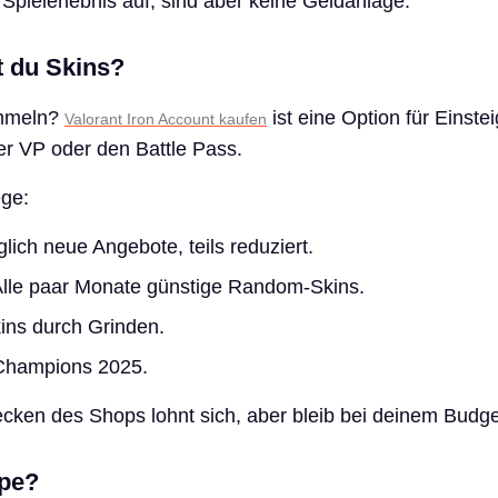
Spielerlebnis auf, sind aber keine Geldanlage.
 du Skins?
ammeln?
ist eine Option für Einstei
Valorant Iron Account kaufen
ber VP oder den Battle Pass.
ge:
lich neue Angebote, teils reduziert.
lle paar Monate günstige Random-Skins.
ins durch Grinden.
Champions 2025.
ken des Shops lohnt sich, aber bleib bei deinem Budge
pe?