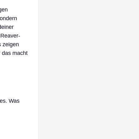
gen
sondern
deiner
r Reaver-
s zeigen
r das macht
les. Was