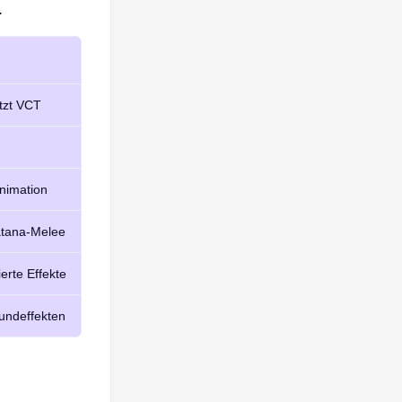
.
ützt VCT
Animation
tana-Melee
erte Effekte
undeffekten