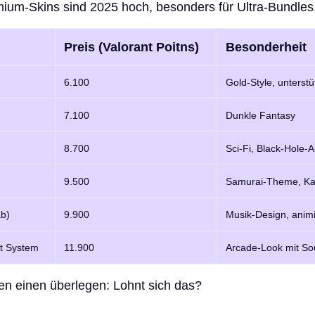
mium-Skins sind 2025 hoch, besonders für Ultra-Bundles
Preis (Valorant Poitns)
Besonderheit
6.100
Gold-Style, unterst
7.100
Dunkle Fantasy
8.700
Sci-Fi, Black-Hole-
9.500
Samurai-Theme, Ka
ab)
9.900
Musik-Design, animi
t System
11.900
Arcade-Look mit So
en einen überlegen: Lohnt sich das?