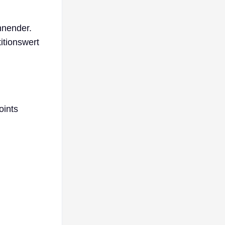
nnender.
itionswert
oints