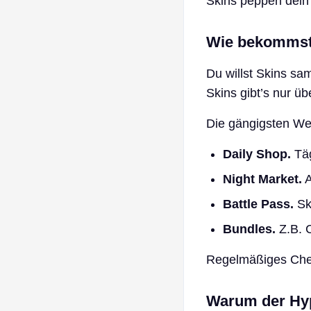
Skins peppen dein 
Wie bekommst
Du willst Skins s
Skins gibt’s nur ü
Die gängigsten We
Daily Shop.
Täg
Night Market.
A
Battle Pass.
Sk
Bundles.
Z.B. 
Regelmäßiges Chec
Warum der Hy