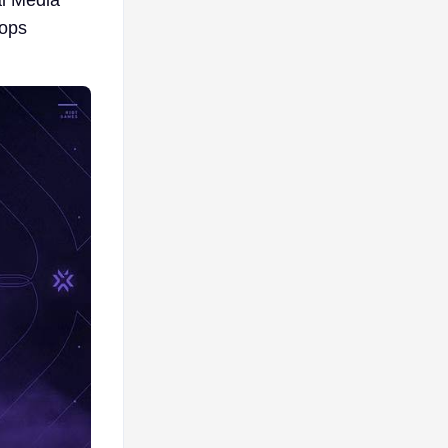
al Media
rops