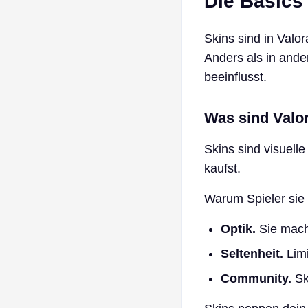
Die Basics
Skins sind in Valo
Anders als in ande
beeinflusst.
Was sind Valo
Skins sind visuell
kaufst.
Warum Spieler sie 
Optik.
Sie mache
Seltenheit.
Limi
Community.
Ski