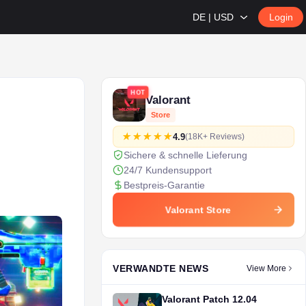
DE | USD
Login
HOT
Valorant
Store
4.9
(18K+ Reviews)
Sichere & schnelle Lieferung
24/7 Kundensupport
Bestpreis-Garantie
Valorant Store
VERWANDTE NEWS
View More
Valorant Patch 12.04