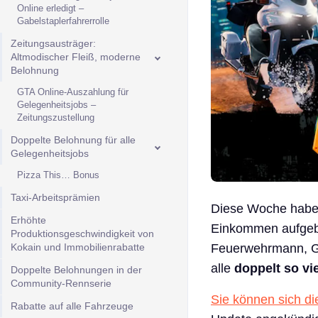
Online erledigt –
Gabelstaplerfahrerrolle
Zeitungsausträger:
Altmodischer Fleiß, moderne
Belohnung
GTA Online-Auszahlung für
Gelegenheitsjobs –
Zeitungszustellung
Doppelte Belohnung für alle
Gelegenheitsjobs
Pizza This… Bonus
Taxi-Arbeitsprämien
Diese Woche habe 
Erhöhte
Einkommen aufgebau
Produktionsgeschwindigkeit von
Kokain und Immobilienrabatte
Feuerwehrmann, Ga
alle
doppelt so v
Doppelte Belohnungen in der
Community-Rennserie
Sie können sich die
Rabatte auf alle Fahrzeuge