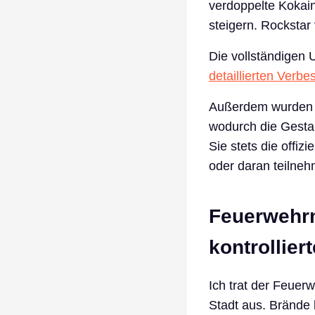
verdoppelte Kokai
steigern. Rockstar
Die vollständigen
detaillierten Verb
Außerdem wurden di
wodurch die Gestal
Sie stets die offizi
oder daran teilne
Feuerwehrm
kontrollie
Ich trat der Feuer
Stadt aus. Brände 