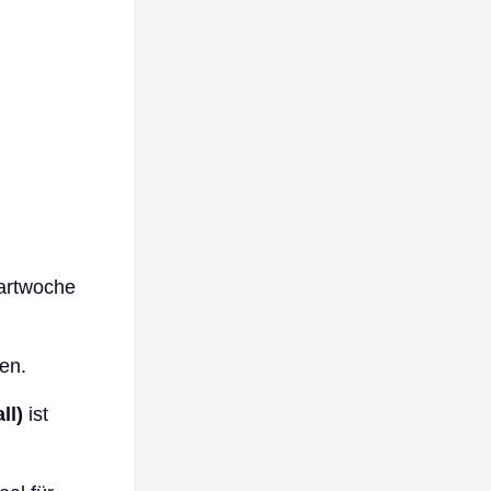
tartwoche
en.
ll)
ist