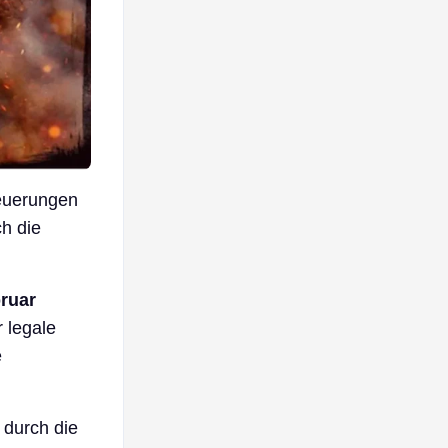
Neuerungen
ch die
bruar
 legale
e
 durch die