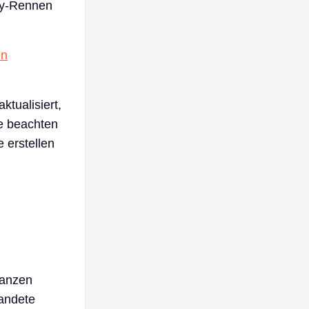
ty-Rennen
en
tualisiert,
te beachten
 erstellen
ganzen
randete