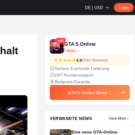
DE | USD
Login
HOT
GTA 5 Online
halt
Store
4.9
(35K+ Reviews)
Sichere & schnelle Lieferung
24/7 Kundensupport
Bestpreis-Garantie
GTA 5 Online Store
VERWANDTE NEWS
View More
Eine neue GTA-Online-