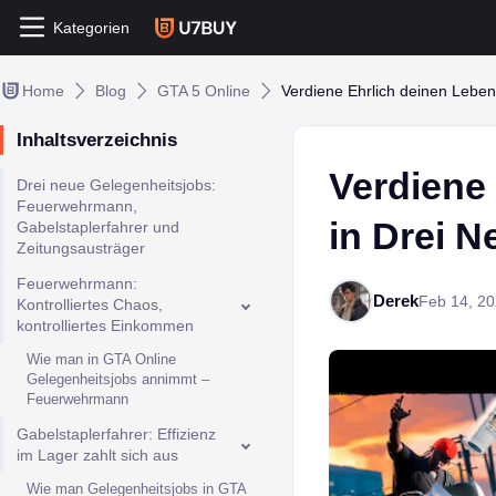
Kategorien
Home
Blog
GTA 5 Online
Verdiene Ehrlich deinen Leben
Inhaltsverzeichnis
Verdiene
Drei neue Gelegenheitsjobs:
Feuerwehrmann,
in Drei 
Gabelstaplerfahrer und
Zeitungsausträger
Feuerwehrmann:
Derek
Feb 14, 2
Kontrolliertes Chaos,
kontrolliertes Einkommen
Wie man in GTA Online
Gelegenheitsjobs annimmt –
Feuerwehrmann
Gabelstaplerfahrer: Effizienz
im Lager zahlt sich aus
Wie man Gelegenheitsjobs in GTA