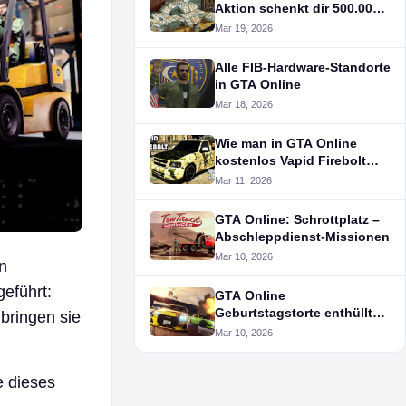
Aktion schenkt dir 500.000 $
im Spiel kostenlos
Mar 19, 2026
Alle FIB-Hardware-Standorte
in GTA Online
Mar 18, 2026
Wie man in GTA Online
kostenlos Vapid Firebolt
ASP erhält
Mar 11, 2026
GTA Online: Schrottplatz –
Abschleppdienst-Missionen
Mar 10, 2026
n
eführt:
GTA Online
Geburtstagstorte enthüllt
bringen sie
den schlimmsten Albtraum
Mar 10, 2026
der Spieler
e dieses