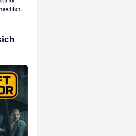
eal für
möchten,
sich