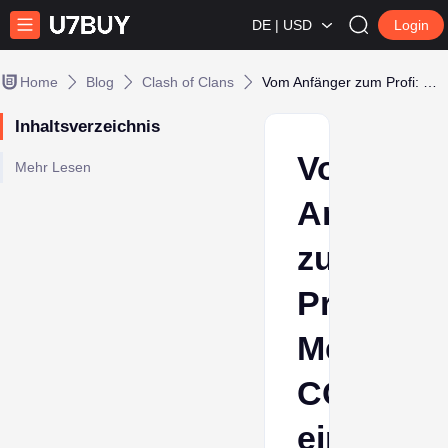
DE | USD
Login
Home
Blog
Clash of Clans
Vom Anfänger zum Profi: Meistere COC wie ein Experte
Inhaltsverzeichnis
Vom
Mehr Lesen
Anfänger
zum
Profi:
Meistere
COC wie
ein