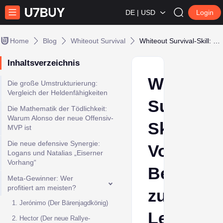
DE | USD
Login
Home
Blog
Whiteout Survival
Whiteout Survival-Skill: Von Betäubung zu Lethalitäts-Boost
Inhaltsverzeichnis
Whiteout
Die große Umstrukturierung:
Vergleich der Heldenfähigkeiten
Survival-
Die Mathematik der Tödlichkeit:
Warum Alonso der neue Offensiv-
Skill:
MVP ist
Die neue defensive Synergie:
Von
Logans und Natalias „Eiserner
Vorhang“
Betäubu
Meta-Gewinner: Wer
profitiert am meisten?
zu
1. Jerónimo (Der Bärenjagdkönig)
Lethalität
2. Hector (Der neue Rallye-