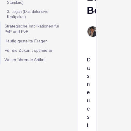
Standard)
Boost
3. Logan (Das defensive
Kraftpaket)
Derek
Strategische Implikationen für
PvP und PvE
Feb 3,
2026
Häufig gestellte Fragen
Für die Zukunft optimieren
D
Weiterführende Artikel
a
s
n
e
u
e
s
t