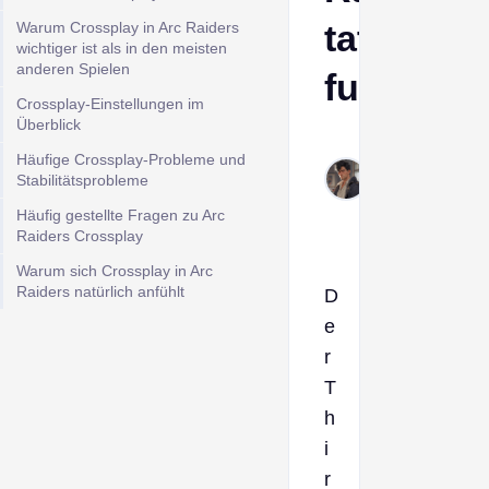
tatsächli
Warum Crossplay in Arc Raiders
wichtiger ist als in den meisten
anderen Spielen
funktioni
Crossplay-Einstellungen im
Überblick
Derek
Häufige Crossplay-Probleme und
Dec
Stabilitätsprobleme
22,
Häufig gestellte Fragen zu Arc
2025
Raiders Crossplay
Warum sich Crossplay in Arc
Raiders natürlich anfühlt
D
e
r
T
h
i
r