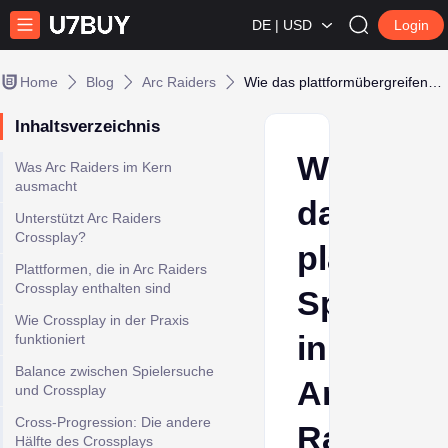
DE | USD
Login
Home
Blog
Arc Raiders
Wie das plattformübergreifende Spielen in Arc Raiders tatsächlich funktioniert
Inhaltsverzeichnis
Wie
Was Arc Raiders im Kern
ausmacht
das
Unterstützt Arc Raiders
Crossplay?
plattfor
Plattformen, die in Arc Raiders
Crossplay enthalten sind
Spielen
Wie Crossplay in der Praxis
in
funktioniert
Balance zwischen Spielersuche
Arc
und Crossplay
Cross-Progression: Die andere
Raiders
Hälfte des Crossplays