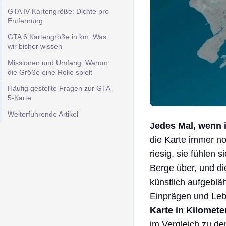
GTA IV Kartengröße: Dichte pro
Entfernung
GTA 6 Kartengröße in km: Was
wir bisher wissen
Missionen und Umfang: Warum
die Größe eine Rolle spielt
Häufig gestellte Fragen zur GTA
5-Karte
Weiterführende Artikel
Jedes Mal, wenn 
die Karte immer no
riesig, sie fühlen s
Berge über, und die
künstlich aufgeblä
Einprägen und Lebe
Karte in Kilometer
im Vergleich zu de