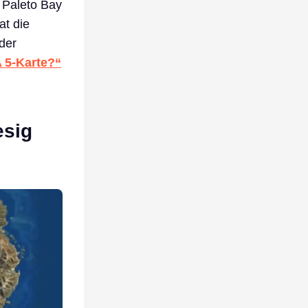
 Paleto Bay
at die
der
A 5-Karte?“
esig