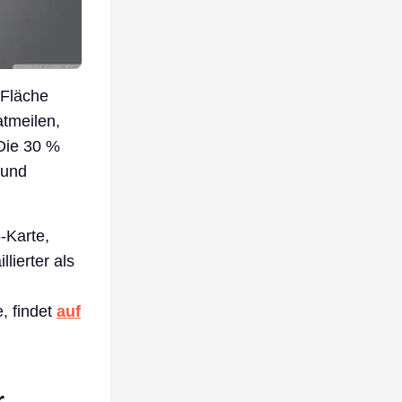
 Fläche
atmeilen,
 Die 30 %
 und
-Karte,
lierter als
d
, findet
auf
r