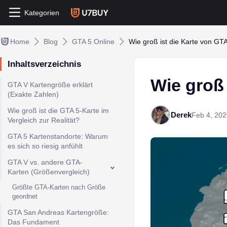
Kategorien
Home
Blog
GTA 5 Online
Wie groß ist die Karte von GT
Inhaltsverzeichnis
Wie groß 
GTA V Kartengröße erklärt
(Exakte Zahlen)
Wie groß ist die GTA 5-Karte im
Derek
Feb 4, 202
Vergleich zur Realität?
GTA 5 Kartenstandorte: Warum
es sich so riesig anfühlt
GTA V vs. andere GTA-
Karten (Größenvergleich)
Größte GTA-Karten nach Größe
geordnet
GTA San Andreas Kartengröße:
Das Fundament