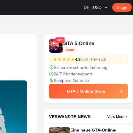
DE | USD
Login
HOT
GTA 5 Online
Store
4.9
(35K+ Reviews)
Sichere & schnelle Lieferung
24/7 Kundensupport
Bestpreis-Garantie
GTA 5 Online Store
VERWANDTE NEWS
View More
Eine neue GTA-Online-