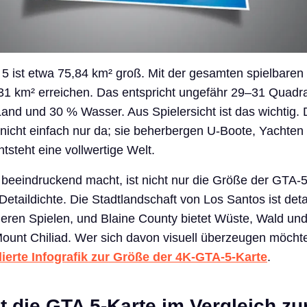
5 ist etwa 75,84 km² groß. Mit der gesamten spielbaren
31 km² erreichen. Das entspricht ungefähr 29–31 Quadr
 Land und 30 % Wasser. Aus Spielersicht ist das wichtig.
nicht einfach nur da; sie beherbergen U-Boote, Yachten
tsteht eine vollwertige Welt.
beeindruckend macht, ist nicht nur die Größe der GTA-5
etaildichte. Die Stadtlandschaft von Los Santos ist detail
eren Spielen, und Blaine County bietet Wüste, Wald un
nt Chiliad. Wer sich davon visuell überzeugen möchte
llierte Infografik zur Größe der 4K-GTA-5-Karte
.
t die GTA 5-Karte im Vergleich zu