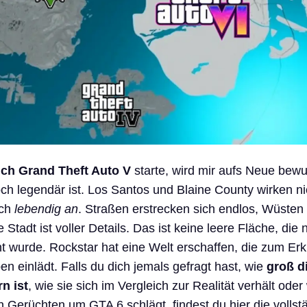
ich Grand Theft Auto V
starte, wird mir aufs Neue bew
ch legendär ist. Los Santos und Blaine County wirken ni
ich
lebendig an
. Straßen erstrecken sich endlos, Wüsten
 Stadt ist voller Details. Das ist keine leere Fläche, die 
ht wurde. Rockstar hat eine Welt erschaffen, die zum Er
n einlädt. Falls du dich jemals gefragt hast, wie
groß d
n ist
, wie sie sich im Vergleich zur Realität verhält oder
n Gerüchten um GTA 6 schlägt, findest du hier die vollst