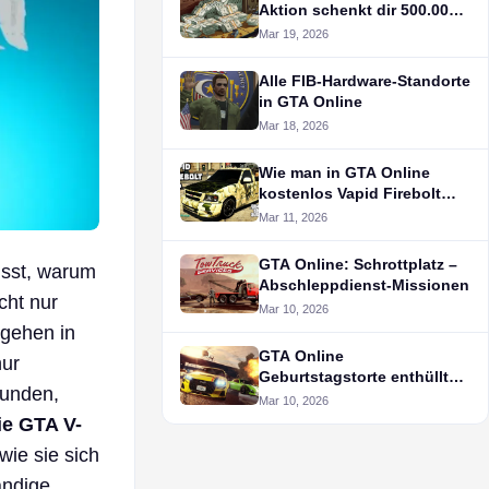
Aktion schenkt dir 500.000 $
im Spiel kostenlos
Mar 19, 2026
Alle FIB-Hardware-Standorte
in GTA Online
Mar 18, 2026
Wie man in GTA Online
kostenlos Vapid Firebolt
ASP erhält
Mar 11, 2026
GTA Online: Schrottplatz –
usst, warum
Abschleppdienst-Missionen
cht nur
Mar 10, 2026
 gehen in
GTA Online
nur
Geburtstagstorte enthüllt
kunden,
den schlimmsten Albtraum
Mar 10, 2026
der Spieler
ie GTA V-
 wie sie sich
ändige