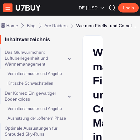
DE | USD
Login
Home
Blog
Arc Raiders
Wie man Firefly- und Comet-Maschinen in Arc Raiders besiegt
Inhaltsverzeichnis
Wie
Das Glühwürmchen:
Luftüberlegenheit und
man
Wärmemanagement
Verhaltensmuster und Angriffe
Firefly-
Kritische Schwachstellen
und
Der Komet: Ein gewaltiger
Bodenkoloss
Comet-
Verhaltensmuster und Angriffe
Ausnutzung der „offenen“ Phase
Maschin
Optimale Ausrüstungen für
in
Shrouded Sky-Runs