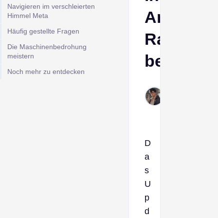
Navigieren im verschleierten
Arc
Himmel Meta
Häufig gestellte Fragen
Raiders
Die Maschinenbedrohung
besiegt
meistern
Noch mehr zu entdecken
Derek
Mar 5,
2026
D
a
s
U
p
d