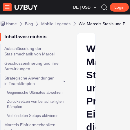
DE | USD
Login
Home
Blog
Mobile Legends
Wie Marcels Stasis und Projektil-Einfrieren die Teamkampfdynamik in MLBB verändern
Inhaltsverzeichnis
Wie
Aufschlüsselung der
Stasismechanik von Marcel
Marcels
Geschosseinfrierung und ihre
Auswirkungen
Stasis
Strategische Anwendungen
in Teamkämpfen
und
Gegnerische Ultimates abwehren
Projektil-
Zurücksetzen von benachteiligten
Kämpfen
Einfriere
Verbündeten-Setups aktivieren
die
Marcels Einfriermechaniken