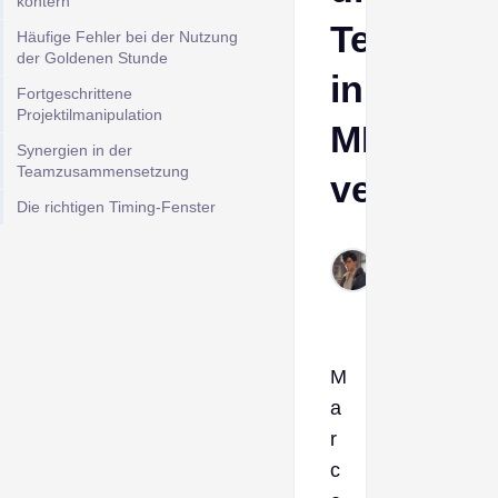
kontern
Teamkam
Häufige Fehler bei der Nutzung
der Goldenen Stunde
in
Fortgeschrittene
Projektilmanipulation
MLBB
Synergien in der
Teamzusammensetzung
veränder
Die richtigen Timing-Fenster
Derek
Mar 6,
2026
M
a
r
c