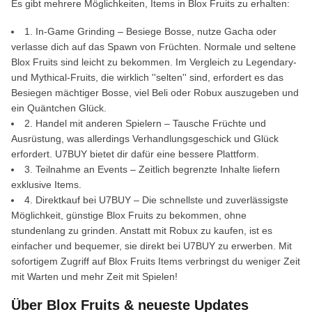
Es gibt mehrere Möglichkeiten, Items in Blox Fruits zu erhalten:
1. In-Game Grinding – Besiege Bosse, nutze Gacha oder
verlasse dich auf das Spawn von Früchten. Normale und seltene
Blox Fruits sind leicht zu bekommen. Im Vergleich zu Legendary-
und Mythical-Fruits, die wirklich ''selten'' sind, erfordert es das
Besiegen mächtiger Bosse, viel Beli oder Robux auszugeben und
ein Quäntchen Glück.
2. Handel mit anderen Spielern – Tausche Früchte und
Ausrüstung, was allerdings Verhandlungsgeschick und Glück
erfordert. U7BUY bietet dir dafür eine bessere Plattform.
3. Teilnahme an Events – Zeitlich begrenzte Inhalte liefern
exklusive Items.
4. Direktkauf bei U7BUY – Die schnellste und zuverlässigste
Möglichkeit, günstige Blox Fruits zu bekommen, ohne
stundenlang zu grinden. Anstatt mit Robux zu kaufen, ist es
einfacher und bequemer, sie direkt bei U7BUY zu erwerben. Mit
sofortigem Zugriff auf Blox Fruits Items verbringst du weniger Zeit
mit Warten und mehr Zeit mit Spielen!
Über Blox Fruits & neueste Updates