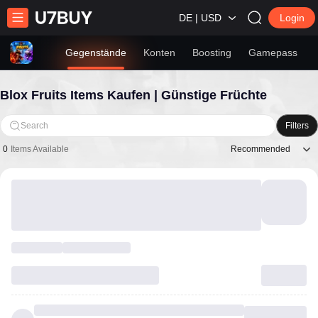
DE | USD
Login
Gegenstände
Konten
Boosting
Gamepass
Blox Fruits Items Kaufen | Günstige Früchte
Search
Filters
Recommended
0
Items Available