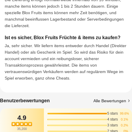
manche items können jedoch 1 bis 2 Stunden dauern. Einige
spezielle Blox Fruits items können mehr Zeit benötigen, und
manchmal beeinflussen Lagerbestand oder Serverbedingungen
die Lieferzeit.
Ist es sicher, Blox Fruits Früchte & items zu kaufen?
Ja, sehr sicher. Wir liefern items entweder durch Handel (Direkter
Handel) oder als Geschenk im Spiel. So wird das Risiko für dein
account vermieden und ein reibungsloser, sicherer
Transaktionsprozess gewährleistet. Die items von
vertrauenswürdigen Verkäufern werden auf regulärem Wege im
Spiel erworben, ganz ohne Cheats.
Benutzerbewertungen
Alle Bewertungen
5 stars
99.6%
4.9
4 stars
0.1%
3 stars
0.2%
35,200
2 stars
0%