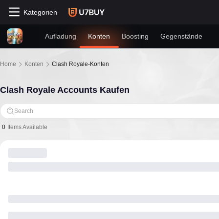
Kategorien
Aufladung
Konten
Boosting
Gegenstände
Home
Konten
Clash Royale-Konten
Clash Royale Accounts Kaufen
Search
0
Items Available