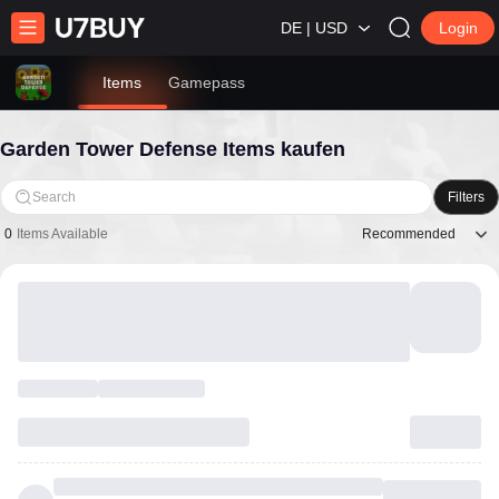
DE | USD
Login
Items
Gamepass
Garden Tower Defense Items kaufen
Search
Filters
Recommended
0
Items Available