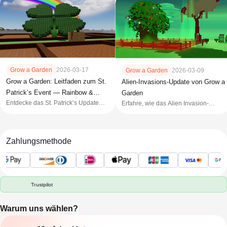
Grow a Garden
2026-03-17
Grow a Garden
2026-03-09
Grow a Garden: Leitfaden zum St.
Alien-Invasions-Update von Grow a
Patrick’s Event — Rainbow &
Garden
Entdecke das St. Patrick’s Update
Kleesamen
Erfahre, wie das Alien Invasion-
von Grow a Garden mit dem
Update in Grow a Garden
Vierblättriger-Klee-Samen, der
funktioniert, einschließlich der Event-
Glücks-Mutation, dem Regenbogen-
Mechaniken, des Alien Chaos-
Wetterevent und Belohnungen.
Wetters, neuer Samen, Mutationen
Zahlungsmethode
und Belohnungen.
Trustpilot
Warum uns wählen?