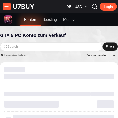
DE | USD
Login
Konten
Boosting
Money
GTA 5 PC Konto zum Verkauf
Search
Filters
Recommended
0
Items Available