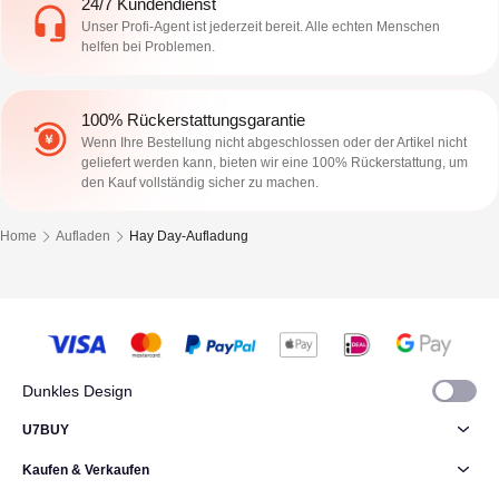
24/7 Kundendienst
Unser Profi-Agent ist jederzeit bereit. Alle echten Menschen
helfen bei Problemen.
100% Rückerstattungsgarantie
Wenn Ihre Bestellung nicht abgeschlossen oder der Artikel nicht
geliefert werden kann, bieten wir eine 100% Rückerstattung, um
den Kauf vollständig sicher zu machen.
Home
Aufladen
Hay Day-Aufladung
Dunkles Design
U7BUY
Kaufen & Verkaufen