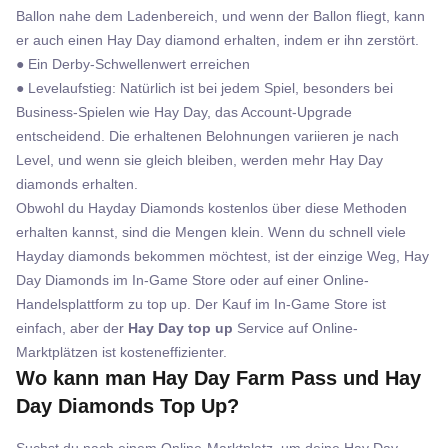
Ballon nahe dem Ladenbereich, und wenn der Ballon fliegt, kann
er auch einen Hay Day diamond erhalten, indem er ihn zerstört.
● Ein Derby-Schwellenwert erreichen
● Levelaufstieg: Natürlich ist bei jedem Spiel, besonders bei
Business-Spielen wie Hay Day, das Account-Upgrade
entscheidend. Die erhaltenen Belohnungen variieren je nach
Level, und wenn sie gleich bleiben, werden mehr Hay Day
diamonds erhalten.
Obwohl du Hayday Diamonds kostenlos über diese Methoden
erhalten kannst, sind die Mengen klein. Wenn du schnell viele
Hayday diamonds bekommen möchtest, ist der einzige Weg, Hay
Day Diamonds im In-Game Store oder auf einer Online-
Handelsplattform zu top up. Der Kauf im In-Game Store ist
einfach, aber der
Hay Day top up
Service auf Online-
Marktplätzen ist kosteneffizienter.
Wo kann man Hay Day Farm Pass und Hay
Day Diamonds Top Up?