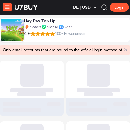
DE | USD
Login
Hay Day Top Up
Sofort
Sicher
24/7
4.9
100+ Bewertungen
Only email accounts that are bound to the official login method of Su