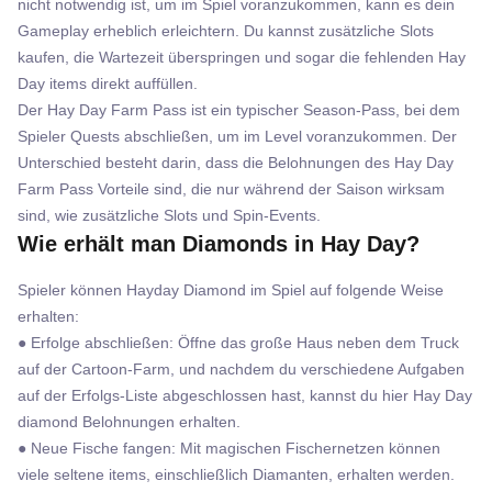
nicht notwendig ist, um im Spiel voranzukommen, kann es dein
Gameplay erheblich erleichtern. Du kannst zusätzliche Slots
kaufen, die Wartezeit überspringen und sogar die fehlenden Hay
Day items direkt auffüllen.
Der Hay Day Farm Pass ist ein typischer Season-Pass, bei dem
Spieler Quests abschließen, um im Level voranzukommen. Der
Unterschied besteht darin, dass die Belohnungen des Hay Day
Farm Pass Vorteile sind, die nur während der Saison wirksam
sind, wie zusätzliche Slots und Spin-Events.
Wie erhält man Diamonds in Hay Day?
Spieler können Hayday Diamond im Spiel auf folgende Weise
erhalten:
● Erfolge abschließen: Öffne das große Haus neben dem Truck
auf der Cartoon-Farm, und nachdem du verschiedene Aufgaben
auf der Erfolgs-Liste abgeschlossen hast, kannst du hier Hay Day
diamond Belohnungen erhalten.
● Neue Fische fangen: Mit magischen Fischernetzen können
viele seltene items, einschließlich Diamanten, erhalten werden.