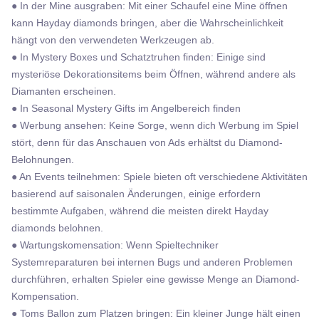
● In der Mine ausgraben: Mit einer Schaufel eine Mine öffnen
kann Hayday diamonds bringen, aber die Wahrscheinlichkeit
hängt von den verwendeten Werkzeugen ab.
● In Mystery Boxes und Schatztruhen finden: Einige sind
mysteriöse Dekorationsitems beim Öffnen, während andere als
Diamanten erscheinen.
● In Seasonal Mystery Gifts im Angelbereich finden
● Werbung ansehen: Keine Sorge, wenn dich Werbung im Spiel
stört, denn für das Anschauen von Ads erhältst du Diamond-
Belohnungen.
● An Events teilnehmen: Spiele bieten oft verschiedene Aktivitäten
basierend auf saisonalen Änderungen, einige erfordern
bestimmte Aufgaben, während die meisten direkt Hayday
diamonds belohnen.
● Wartungskomensation: Wenn Spieltechniker
Systemreparaturen bei internen Bugs und anderen Problemen
durchführen, erhalten Spieler eine gewisse Menge an Diamond-
Kompensation.
● Toms Ballon zum Platzen bringen: Ein kleiner Junge hält einen