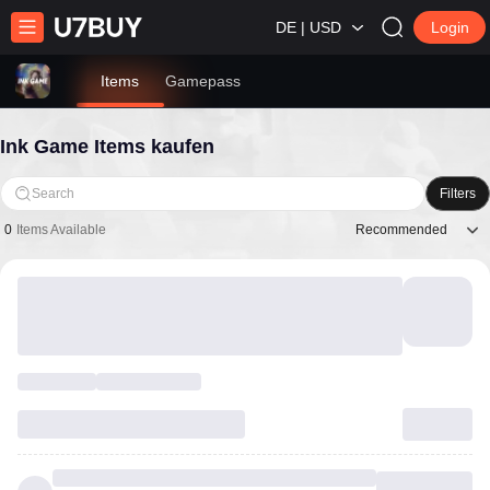
DE | USD
Login
Items
Gamepass
Ink Game Items kaufen
Search
Filters
Recommended
0
Items Available