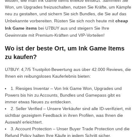
wissen, wie man Ink Game Items effektiv einsetzt. Sammeln Sie
Won, um Upgrades freizuschalten, nutzen Sie Kräfte, um Kämpfe
neu zu gestalten, und sichern Sie sich Bundles, die Sie auf das
Unbekannte vorbereiten. Rüsten Sie sich noch heute mit
cheap
Ink Game items
bei U7BUY aus und steigern Sie Ihre
Gewinnrate mit Premium-Kräften und VIP-Vorteilen!
Wo ist der beste Ort, um Ink Game Items
zu kaufen?
U7BUY: 4,7/5 Trustpilot-Bewertung aus über 42.000 Reviews, die
Ihnen ein reibungsloses Kauferlebnis bieten:
1. Riesiges Inventar – Von Ink Game Won, Upgrades und
Powers bis hin zu Accounts, Bundles und Gamepass gibt es
immer etwas Neues zu entdecken.
2. Seller Verified – Unsere Verkäufer sind alle ID-verifiziert, mit
sichtbar gezeigtem Feedback in ihren Profilen, was Ihnen die
Auswahl erleichtert.
3. Account Protection – Unser Buyer Trade Protection und die
Refund Policy halten Ihre Käufe in jedem Schritt sicher.