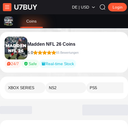
DE | USD
Login
Coins
Madden NFL 26 Coins
5.0
65 Bewertungen
24/7
Safe
Real-time Stock
XBOX SERIES
NS2
PS5