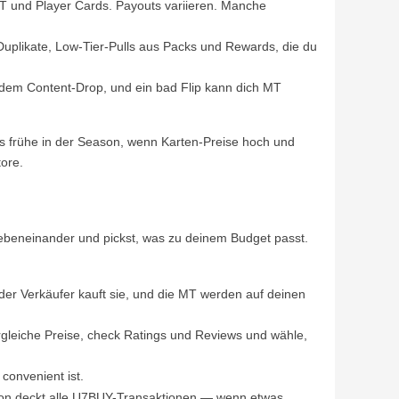
T und Player Cards. Payouts variieren. Manche
Duplikate, Low-Tier-Pulls aus Packs und Rewards, die du
jedem Content-Drop, und ein bad Flip kann dich MT
s frühe in der Season, wenn Karten-Preise hoch und
tore.
nebeneinander und pickst, was zu deinem Budget passt.
er Verkäufer kauft sie, und die MT werden auf deinen
ergleiche Preise, check Ratings und Reviews und wähle,
convenient ist.
ion deckt alle U7BUY-Transaktionen — wenn etwas