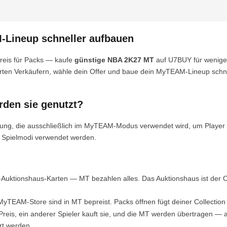
Lineup schneller aufbauen
reis für Packs — kaufe
günstige NBA 2K27 MT
auf U7BUY für weniger
erten Verkäufern, wähle dein Offer und baue dein MyTEAM-Lineup schn
den sie genutzt?
ung, die ausschließlich im MyTEAM-Modus verwendet wird, um Player 
 Spielmodi verwendet werden.
-Auktionshaus-Karten — MT bezahlen alles. Das Auktionshaus ist der O
EAM-Store sind in MT bepreist. Packs öffnen fügt deiner Collection ne
Preis, ein anderer Spieler kauft sie, und die MT werden übertragen — 
rt werden.