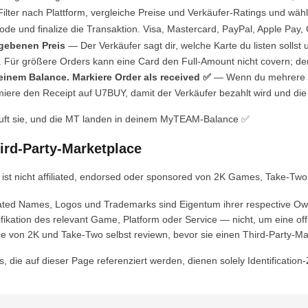
lter nach Plattform, vergleiche Preise und Verkäufer-Ratings und wähle 
e und finalize die Transaktion. Visa, Mastercard, PayPal, Apple Pay,
egebenen Preis
— Der Verkäufer sagt dir, welche Karte du listen solls
ür größere Orders kann eine Card den Full-Amount nicht covern; der Ve
einem Balance. Markiere Order als received ✅
— Wenn du mehrere Kar
miere den Receipt auf U7BUY, damit der Verkäufer bezahlt wird und die
kauft sie, und die MT landen in deinem MyTEAM-Balance ✅
rd-Party-Marketplace
st nicht affiliated, endorsed oder sponsored von 2K Games, Take-Two In
lated Names, Logos und Trademarks sind Eigentum ihrer respective Ow
kation des relevant Game, Platform oder Service — nicht, um eine offi
ce von 2K und Take-Two selbst reviewn, bevor sie einen Third-Party-Ma
die auf dieser Page referenziert werden, dienen solely Identification