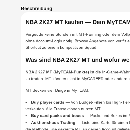
Beschreibung
NBA 2K27 MT kaufen — Dein MyTEAM-
Vergeude keine Stunden mit MT-Farming oder dem Vollp
ohne Account-Login nötig. Browse Angebote von verifizi
Shortcut zu einem kompetitiven Squad.
Was sind NBA 2K27 MT und wofür wer
NBA 2K27 MT (MyTEAM-Punkte)
ist die In-Game-Währ
zu traden. MT können nicht in MyCAREER oder anderen
MT decken vier Dinge in MyTEAM:
Buy player cards
— Von Budget-Fillern bis High-Tier
verkaufen. Alle Transaktionen nutzen MT.
Buy card packs and boxes
— Packs und Boxes im MyT
Auktionshaus-Trading
— Liste eine Karte für einen 
die Methode, wie gekaufte MT an deinen Account geliefe