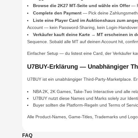
Browse die 2K27 MT-Seite und wähle ein Offer
— Fi
Complete den Payment
— Pick deine Zahlungsmethod
Liste eine Player Card im Auktionshaus zum ang
Account — kein Password-Sharing, kein Login-Handover. F
Verkäufer kauft deine Karte → MT erscheinen in d
Sequence. Sobald alle MT auf deinen Account hit, confir
Einfacher Setup — du listest eine Card, der Verkäufer 
U7BUY-Erklärung — Unabhängiger Thi
U7BUY ist ein unabhängiger Third-Party-Marketplace. Er i
NBA 2K, 2K Games, Take-Two Interactive und alle re
U7BUY nutzt diese Names und Marks solely zur Identifi
Buyer sollten die Platform-Regeln und Terms of Servi
Alle Product-Names, Game-Titles, Trademarks und Logos, 
FAQ