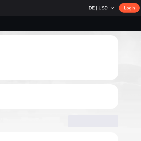
DE | USD
Login