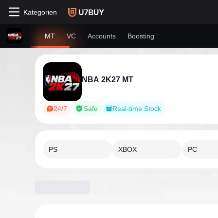
Kategorien
MT
VC
Accounts
Boosting
NBA 2K27 MT
24/7
Safe
Real-time Stock
PS
XBOX
PC