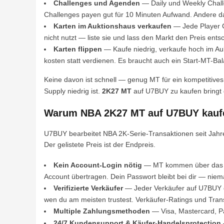
Challenges und Agenden
— Daily und Weekly Chall
Challenges payen gut für 10 Minuten Aufwand. Andere d
Karten im Auktionshaus verkaufen
— Jede Player Ca
nicht nutzt — liste sie und lass den Markt den Preis ents
Karten flippen
— Kaufe niedrig, verkaufe hoch im Auk
kosten statt verdienen. Es braucht auch ein Start-MT-B
Keine davon ist schnell — genug MT für ein kompetitive
Supply niedrig ist.
2K27 MT
auf U7BUY zu kaufen bringt d
Warum NBA 2K27 MT auf U7BUY kauf
U7BUY bearbeitet NBA 2K-Serie-Transaktionen seit Jahre
Der gelistete Preis ist der Endpreis.
Kein Account-Login nötig
— MT kommen über das Auk
Account übertragen. Dein Passwort bleibt bei dir — niem
Verifizierte Verkäufer
— Jeder Verkäufer auf U7BUY dur
wen du am meisten trustest. Verkäufer-Ratings und Transa
Multiple Zahlungsmethoden
— Visa, Mastercard, Pa
24/7 Kundensupport & Käufer-Handelsprotection