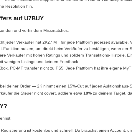
ne Resolution hin.
ffers auf U7BUY
ekunden und verhindern Missmatches:
cht jeder Verkäufer hat 2K27 MT für jede Plattform jederzeit available.
-Funktion nutzen, um direkt beim Verkäufer zu bestätigen, wenn der Stoc
iere Verkäufer mit hohen Ratings und solidem Transaktions-Historie. 
 mit wenigen Listings und keinem Feedback.
box. PC-MT transfer nicht zu PS5. Jede Plattform hat ihre eigene My
bei deiner Order — 2K nimmt einen 15%-Cut auf jeden Auktionshaus-Sal
käufer die Steuer nicht covert, addiere etwa
18%
zu deinem Target, dam
UY?
ennst:
Registrierung ist kostenlos und schnell. Du brauchst einen Account, um