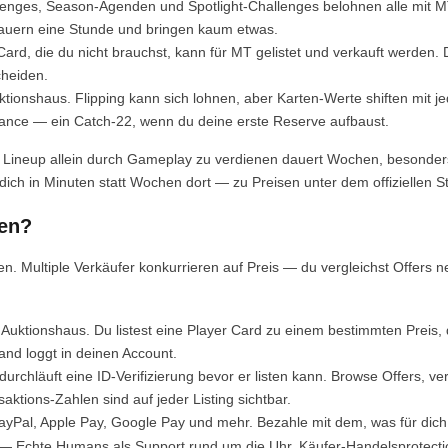
enges, Season-Agenden und Spotlight-Challenges belohnen alle mit M
auern eine Stunde und bringen kaum etwas.
rd, die du nicht brauchst, kann für MT gelistet und verkauft werden. 
cheiden.
tionshaus. Flipping kann sich lohnen, aber Karten-Werte shiften mit 
alance — ein Catch-22, wenn du deine erste Reserve aufbaust.
s Lineup allein durch Gameplay zu verdienen dauert Wochen, besonder
ich in Minuten statt Wochen dort — zu Preisen unter dem offiziellen S
en?
n. Multiple Verkäufer konkurrieren auf Preis — du vergleichst Offers 
tionshaus. Du listest eine Player Card zu einem bestimmten Preis, d
and loggt in deinen Account.
chläuft eine ID-Verifizierung bevor er listen kann. Browse Offers, v
ktions-Zahlen sind auf jeder Listing sichtbar.
yPal, Apple Pay, Google Pay und mehr. Bezahle mit dem, was für dich 
— Echte Humans als Support rund um die Uhr. Käufer-Handelsprotect