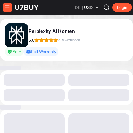
DE | USD
Login
Perplexity AI Konten
5.0
2 Bewertungen
Safe
Full Warranty