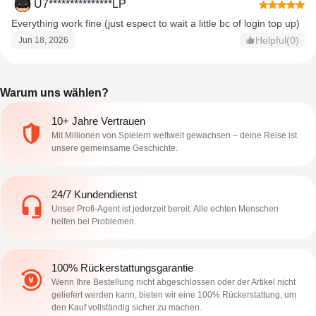
U7***************LP
Everything work fine (just espect to wait a little bc of login top up)
Helpful(0)
Jun 18, 2026
Warum uns wählen?
10+ Jahre Vertrauen
Mit Millionen von Spielern weltweit gewachsen – deine Reise ist
unsere gemeinsame Geschichte.
24/7 Kundendienst
Unser Profi-Agent ist jederzeit bereit. Alle echten Menschen
helfen bei Problemen.
100% Rückerstattungsgarantie
Wenn Ihre Bestellung nicht abgeschlossen oder der Artikel nicht
geliefert werden kann, bieten wir eine 100% Rückerstattung, um
den Kauf vollständig sicher zu machen.