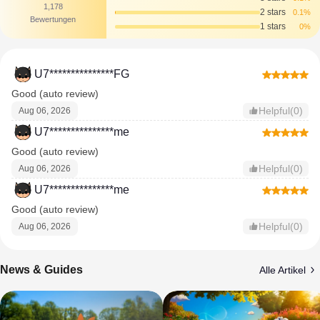
1,178
2 stars
0.1%
Bewertungen
1 stars
0%
U7***************FG
Good (auto review)
Helpful(0)
Aug 06, 2026
U7***************me
Good (auto review)
Helpful(0)
Aug 06, 2026
U7***************me
Good (auto review)
Helpful(0)
Aug 06, 2026
News & Guides
Alle Artikel