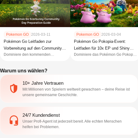
Pokemon GO
2026-03-11
Pokemon GO
2026-03-04
Pokémon Go Leitfaden zur
Pokémon Go Pokopia-Event:
Vorbereitung auf den Community
Leitfaden für 10x EP und Shiny
Dominiere den kommenden
Dominiere das Pokémon Go Pokopia
Day mit Hopplo
Ditto
Pokémon Go: Hopplo-Community-
Celebration Event mit unseren Elite-
Day mit Top-Strategien und sichere
Strategien zur Jagd auf schillernde
Warum uns wählen?
dir die ultimativen Belohnungen!
Ditto und unserem Leitfaden zum 10-
fachen EP-Farmen.
10+ Jahre Vertrauen
Mit Millionen von Spielern weltweit gewachsen – deine Reise ist
unsere gemeinsame Geschichte.
24/7 Kundendienst
Unser Profi-Agent ist jederzeit bereit. Alle echten Menschen
helfen bei Problemen.