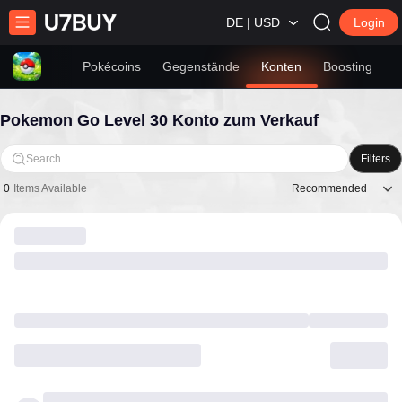
DE | USD
Login
Pokécoins
Gegenstände
Konten
Boosting
Pokemon Go Level 30 Konto zum Verkauf
Search
Filters
Recommended
0
Items Available