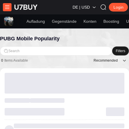
DE | USD
Login
Aufladung
Gegenstände
Konten
Boosting
U
PUBG Mobile Popularity
Search
Filters
Recommended
0
Items Available