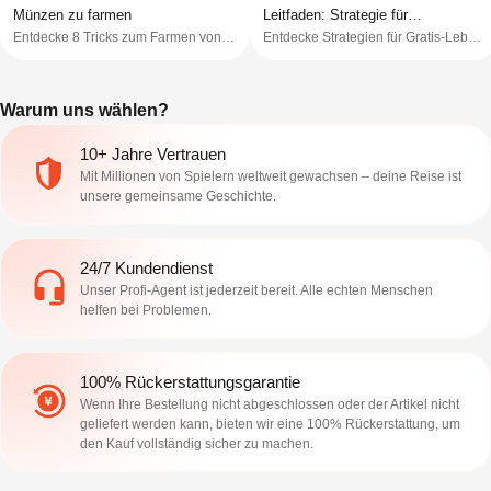
Münzen zu farmen
Leitfaden: Strategie für
Entdecke 8 Tricks zum Farmen von
Entdecke Strategien für Gratis-Leben
unbegrenzte Herzen
Royal Match-Münzen, die Ausgaben
in Royal Match, Team-Tipps, Event-
umgehen, Systeme ausnutzen und
Kombinationen und Münztricks, um
die Belohnungen mühelos
länger spielen zu können.
Warum uns wählen?
maximieren.
10+ Jahre Vertrauen
Mit Millionen von Spielern weltweit gewachsen – deine Reise ist
unsere gemeinsame Geschichte.
24/7 Kundendienst
Unser Profi-Agent ist jederzeit bereit. Alle echten Menschen
helfen bei Problemen.
100% Rückerstattungsgarantie
Wenn Ihre Bestellung nicht abgeschlossen oder der Artikel nicht
geliefert werden kann, bieten wir eine 100% Rückerstattung, um
den Kauf vollständig sicher zu machen.