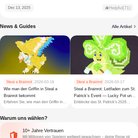
Helpful(71)
Dec 13, 2025
News & Guides
Alle Artikel
Steal a Brainrot
2026-03-18
Steal a Brainrot
2026-03-17
Wie man den Griffin in Steal a
Steal a Brainrot: Leitfaden zum St.
Brainrot bekommt
Patrick’s Event — Lucky Pot und
Erfahren Sie, wie man den Griffin in
Entdecke das St. Patrick’s 2026
Blöcke
Steal a Brainrot erhält, seine Werte,
Update von Steal a Brainrot mit Lucky
seine Drop-Rate und die besten
Pot, Leprechaun Lucky Block,
Warum uns wählen?
Methoden, um dieses mächtige
Rainbow Mutation und seltenen
geheime Brainrot zu bekommen.
Einheiten.
10+ Jahre Vertrauen
Mit Millionen von Spielern weltweit gewachsen – deine Reise ist