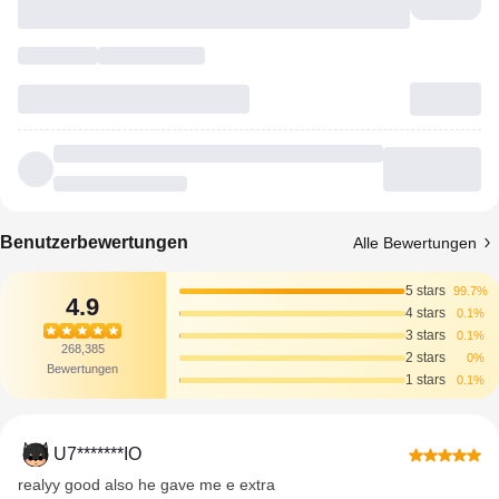
Benutzerbewertungen
Alle Bewertungen
5 stars
99.7%
4.9
4 stars
0.1%
3 stars
0.1%
268,385
2 stars
0%
Bewertungen
1 stars
0.1%
U7*******IO
realyy good also he gave me e extra