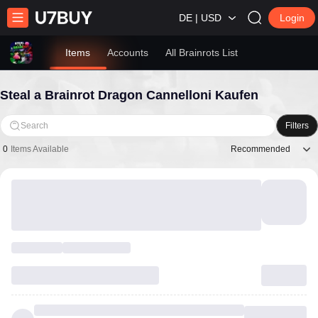
DE | USD
Login
Items
Accounts
All Brainrots List
Steal a Brainrot Dragon Cannelloni Kaufen
Search
Filters
Recommended
0
Items Available