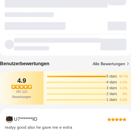
Benutzerbewertungen
Alle Bewertungen
5 stars
99.7%
4.9
4 stars
0.1%
3 stars
0.1%
267,121
2 stars
0%
Bewertungen
1 stars
0.1%
U7*******IO
realyy good also he gave me e extra