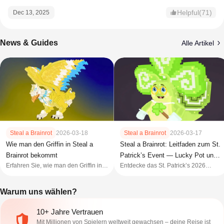
Helpful(71)
Dec 13, 2025
News & Guides
Alle Artikel
Steal a Brainrot
2026-03-18
Steal a Brainrot
2026-03-17
Wie man den Griffin in Steal a
Steal a Brainrot: Leitfaden zum St.
Brainrot bekommt
Patrick’s Event — Lucky Pot und
Erfahren Sie, wie man den Griffin in
Entdecke das St. Patrick’s 2026
Blöcke
Steal a Brainrot erhält, seine Werte,
Update von Steal a Brainrot mit Lucky
seine Drop-Rate und die besten
Pot, Leprechaun Lucky Block,
Warum uns wählen?
Methoden, um dieses mächtige
Rainbow Mutation und seltenen
geheime Brainrot zu bekommen.
Einheiten.
10+ Jahre Vertrauen
Mit Millionen von Spielern weltweit gewachsen – deine Reise ist