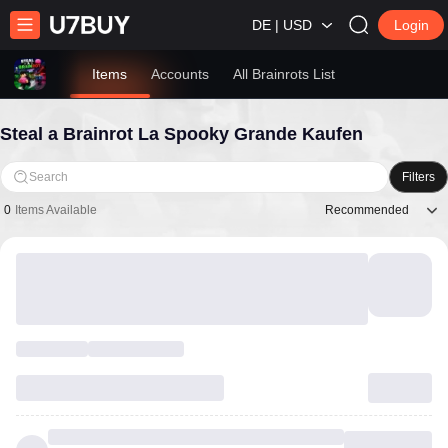
DE | USD
Login
Items
Accounts
All Brainrots List
Steal a Brainrot La Spooky Grande Kaufen
Search
Filters
Recommended
0
Items Available