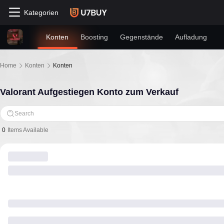
Kategorien
Konten
Boosting
Gegenstände
Aufladung
Home
Konten
Konten
Valorant Aufgestiegen Konto zum Verkauf
Search
0
Items Available