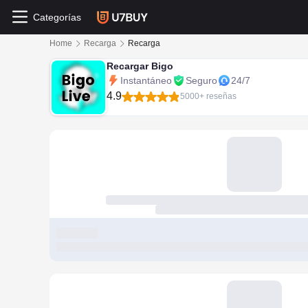
Categorías
Home
Recarga
Recarga
Recargar Bigo
Instantáneo
Seguro
24/7
4.9
5000+ reseñas