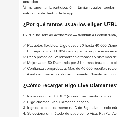
anuncios.
🚀 Incrementar la participación – Enviar regalos regularm
naturalmente dentro de la app.
¿Por qué tantos usuarios eligen U7B
U7BUY no solo es económico — también es consistente, rá
✅ Paquetes flexibles: Elige desde 50 hasta 40,000 Diam
✅ Entrega rápida: El 98% de los pagos se procesan en u
✅ Pago protegido: Vendedores verificados y sistemas de
✅ Mejor valor: 50 Diamonds por $1.4, más barato que el p
✅ Confianza comprobada: Más de 40,000 reseñas reales c
✅ Ayuda en vivo en cualquier momento: Nuestro equipo
¿Cómo recargar Bigo Live Diamantes
1. Inicia sesión en U7BUY (o crea una cuenta rápida).
2. Elige cuántos Bigo Diamonds deseas.
3. Ingresa cuidadosamente tu ID de Bigo Live — solo n
4. Selecciona un método de pago como Visa, PayPal, App