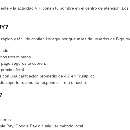
ente y la actividad VIP ponen tu nombre en el centro de atención. Los f
UY?
pido y fácil de confiar. He aquí por qué miles de usuarios de Bigo r
onds.
nos tres minutos.
 pago seguros te cubren.
recio oficial.
on una calificación promedio de 4.7 en Trustpilot.
 de soporte realmente responde — día o noche.
?
úmeros.
le Pay, Google Pay o cualquier método local.