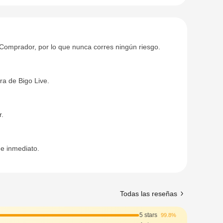
l Comprador, por lo que nunca corres ningún riesgo.
ra de Bigo Live.
r.
de inmediato.
Todas las reseñas
5 stars
99.8%