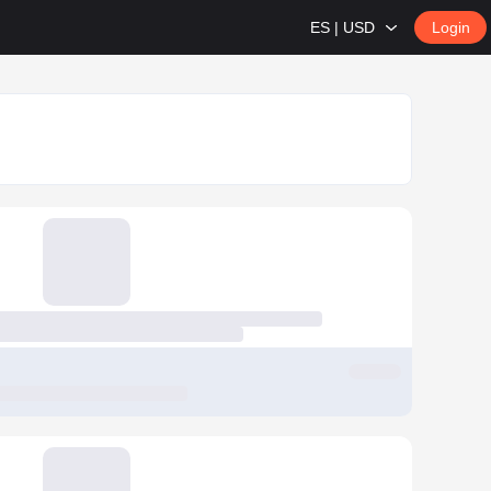
ES | USD
Login