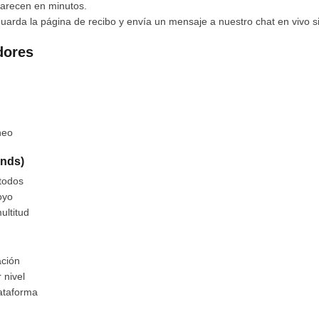
arecen en minutos.
o, guarda la página de recibo y envía un mensaje a nuestro chat en vi
dores
neo
onds)
todos
oyo
ultitud
ación
 nivel
lataforma