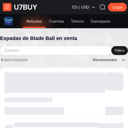
ES | USD
Login
Artículos
Cuentas
Tokens
Gamepass
Espadas de Blade Ball en venta
Search
Filters
Recommended
0
Items Available