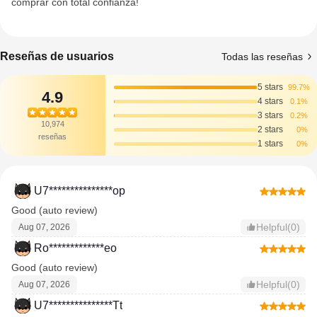
comprar con total confianza!
Reseñas de usuarios
Todas las reseñas
5 stars
99.7%
4.9
4 stars
0.1%
3 stars
0.2%
10,974
2 stars
0%
reseñas
1 stars
0%
U7***************op
Good (auto review)
Helpful(0)
Aug 07, 2026
Ro*************eo
Good (auto review)
Helpful(0)
Aug 07, 2026
U7***************Tt