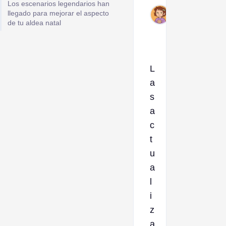
Los escenarios legendarios han
Oct
llegado para mejorar el aspecto
24,
de tu aldea natal
2024
L
a
s
a
c
t
u
a
l
i
z
a