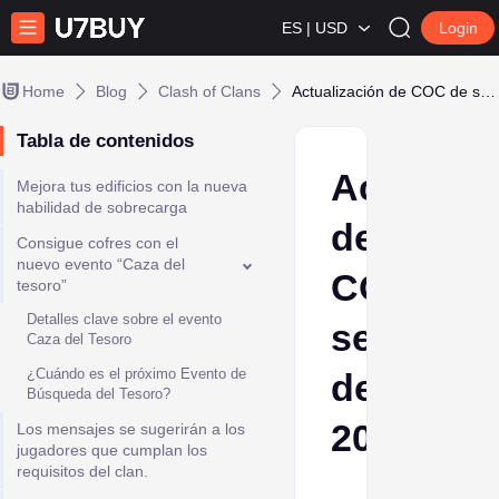
ES | USD
Login
Home
Blog
Clash of Clans
Actualización de COC de septiembre de 2024
Tabla de contenidos
Actualiz
Mejora tus edificios con la nueva
habilidad de sobrecarga
de
Consigue cofres con el
nuevo evento “Caza del
COC de
tesoro”
Detalles clave sobre el evento
septiemb
Caza del Tesoro
¿Cuándo es el próximo Evento de
de
Búsqueda del Tesoro?
2024
Los mensajes se sugerirán a los
jugadores que cumplan los
requisitos del clan.
Ava