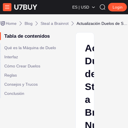
ES | USD
Login
Home
Blog
Steal a Brainrot
Actualización Duelos de Steal a Brainrot: Nueva Máquina PvP, Sistema de Apuestas y Más
Tabla de contenidos
Actualiz
Qué es la Máquina de Duelo
Interfaz
Duelos
Cómo Crear Duelos
de
Reglas
Steal
Consejos y Trucos
Conclusión
a
Brainrot:
Nueva