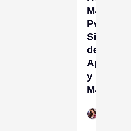
Máquina
PvP,
Sistema
de
Apuesta
y
Más
Esther
Jan
19,
2026