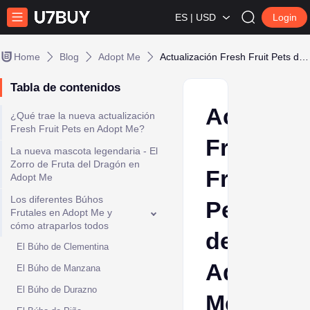
ES | USD
Login
Home
Blog
Adopt Me
Actualización Fresh Fruit Pets de Adopt Me: Nuevas Mascotas y Cómo Conseguirlas
Tabla de contenidos
Actualiz
¿Qué trae la nueva actualización
Fresh Fruit Pets en Adopt Me?
Fresh
La nueva mascota legendaria - El
Zorro de Fruta del Dragón en
Fruit
Adopt Me
Los diferentes Búhos
Pets
Frutales en Adopt Me y
cómo atraparlos todos
de
El Búho de Clementina
Adopt
El Búho de Manzana
El Búho de Durazno
Me: