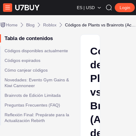
ES | USD
Login
Home
Blog
Roblox
Códigos de Plants vs Brainrots (Actualización de enero 2026)
Tabla de contenidos
Códigos
Códigos disponibles actualmente
Códigos expirados
de
Cómo canjear códigos
Plants
Novedades: Evento Gym Gains &
Kiwi Cannoneer
vs
Brainrots de Edición Limitada
Brainrots
Preguntas Frecuentes (FAQ)
Reflexión Final: Prepárate para la
(Actualiz
Actualización Rebirth
de