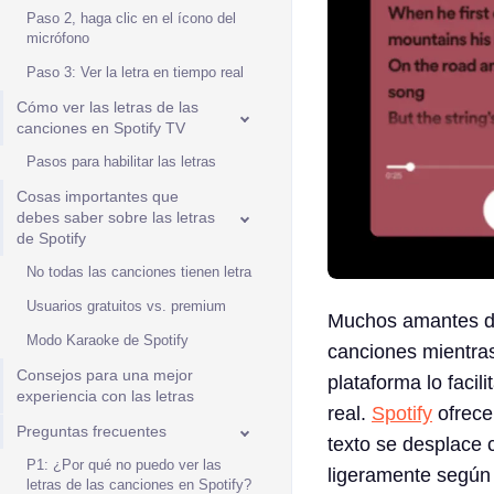
Paso 2, haga clic en el ícono del
micrófono
Paso 3: Ver la letra en tiempo real
Cómo ver las letras de las
canciones en Spotify TV
Pasos para habilitar las letras
Cosas importantes que
debes saber sobre las letras
de Spotify
No todas las canciones tienen letra
Usuarios gratuitos vs. premium
Muchos amantes de 
Modo Karaoke de Spotify
canciones mientras
Consejos para una mejor
plataforma lo facil
experiencia con las letras
real.
Spotify
ofrece
Preguntas frecuentes
texto se desplace c
P1: ¿Por qué no puedo ver las
ligeramente según u
letras de las canciones en Spotify?