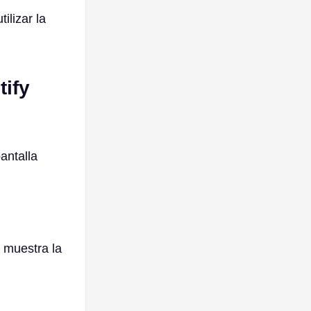
ilizar la
tify
antalla
e muestra la