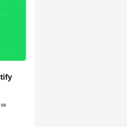
tify
 se