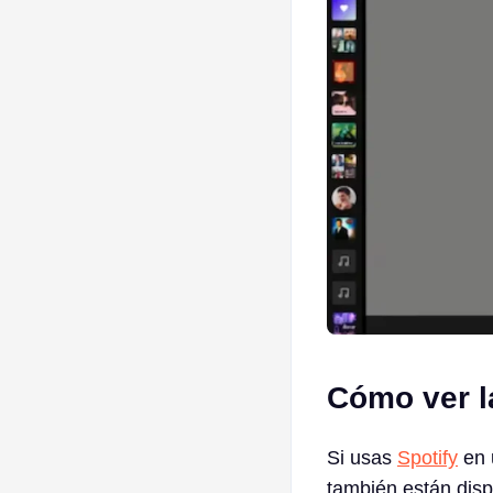
Cómo ver la
Si usas
Spotify
en u
también están disp