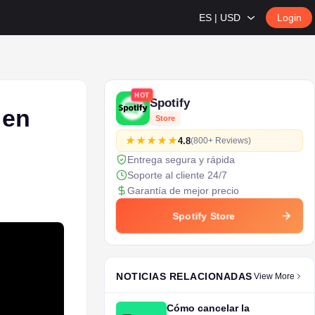
ES | USD
Login
HOT
Spotify
 en
Store
4.8
(800+ Reviews)
Entrega segura y rápida
Soporte al cliente 24/7
Garantía de mejor precio
Spotify Store
NOTICIAS RELACIONADAS
View More
Cómo cancelar la