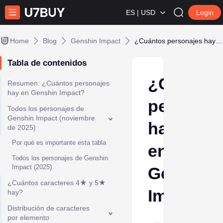
ES | USD
Login
Home
Blog
Genshin Impact
¿Cuántos personajes hay en Genshin Impact?
Tabla de contenidos
¿Cuánto
Resumen: ¿Cuántos personajes
hay en Genshin Impact?
personaj
Todos los personajes de
Genshin Impact (noviembre
hay
de 2025)
Por qué es importante esta tabla
en
Todos los personajes de Genshin
Impact (2025)
Genshin
¿Cuántos caracteres 4★ y 5★
Impact?
hay?
Distribución de caracteres
por elemento
Esther