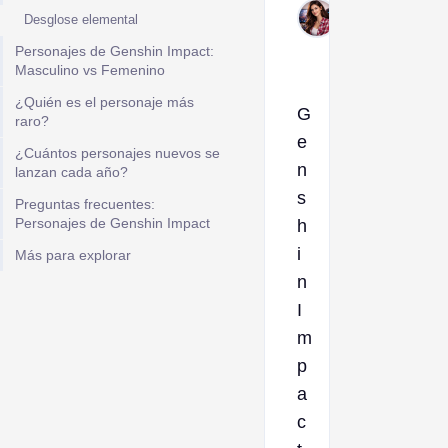
Jan 9,
Desglose elemental
2026
Personajes de Genshin Impact:
Masculino vs Femenino
¿Quién es el personaje más
G
raro?
e
¿Cuántos personajes nuevos se
n
lanzan cada año?
s
Preguntas frecuentes:
Personajes de Genshin Impact
h
i
Más para explorar
n
I
m
p
a
c