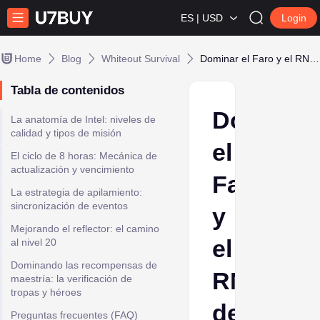
ES | USD
Login
Home
Blog
Whiteout Survival
Dominar el Faro y el RNG de Intel en Whiteout Survival
Tabla de contenidos
Dominar
La anatomía de Intel: niveles de
calidad y tipos de misión
el
El ciclo de 8 horas: Mecánica de
actualización y vencimiento
Faro
La estrategia de apilamiento:
sincronización de eventos
y
Mejorando el reflector: el camino
el
al nivel 20
Dominando las recompensas de
RNG
maestría: la verificación de
tropas y héroes
de
Preguntas frecuentes (FAQ)