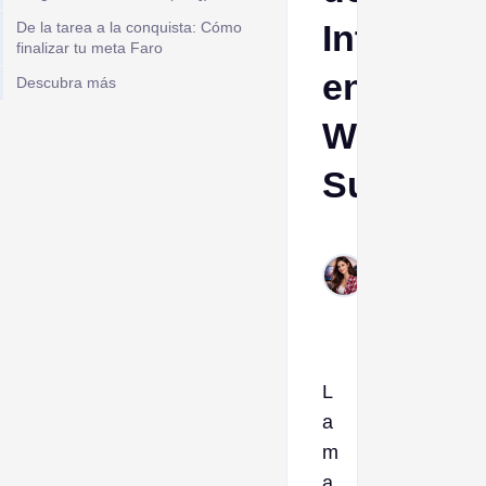
Intel
De la tarea a la conquista: Cómo
finalizar tu meta Faro
en
Descubra más
Whiteout
Survival
Esther
Feb
14,
2026
L
a
m
a