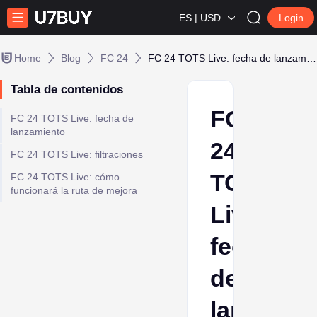
ES | USD
Login
Home
Blog
FC 24
FC 24 TOTS Live: fecha de lanzamiento, filtraciones y más
Tabla de contenidos
FC
FC 24 TOTS Live: fecha de
lanzamiento
24
FC 24 TOTS Live: filtraciones
TOTS
FC 24 TOTS Live: cómo
funcionará la ruta de mejora
Live:
fecha
de
lanzamie