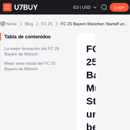
ES | USD
Login
Home
Blog
FC 25
FC 25 Bayern München Startelf und beste Formation
Tabla de contenidos
FC
La mejor formación del FC 25
Bayern de Múnich
25
Mejor once inicial del FC 25
Bayern de Múnich
Bayern
München
Startelf
und
beste