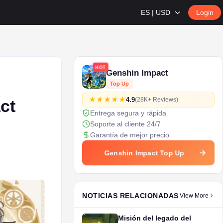
ES | USD
Login
HOT
Genshin Impact
Top Up
4.9
(28K+ Reviews)
ct
Entrega segura y rápida
Soporte al cliente 24/7
Garantía de mejor precio
Genshin Impact Top Up
NOTICIAS RELACIONADAS
View More
Misión del legado del