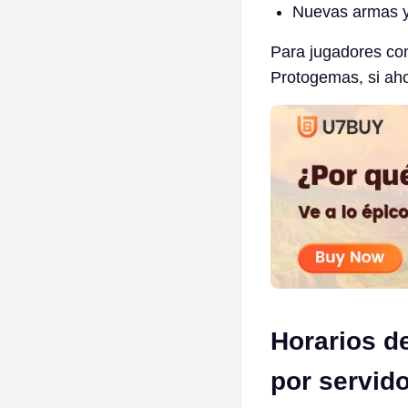
Nuevas armas y
Para jugadores co
Protogemas, si aho
Horarios d
por servid