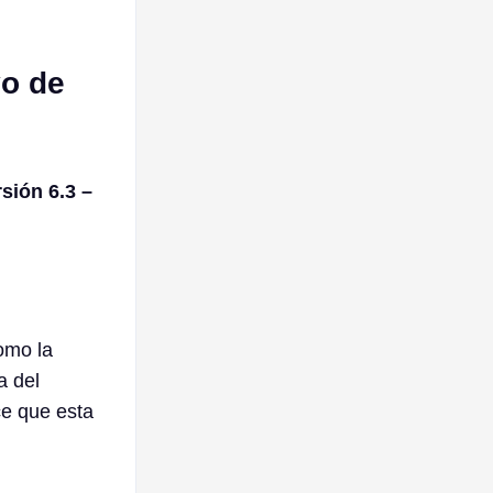
vo de
sión 6.3 –
mo la
a del
ce que esta