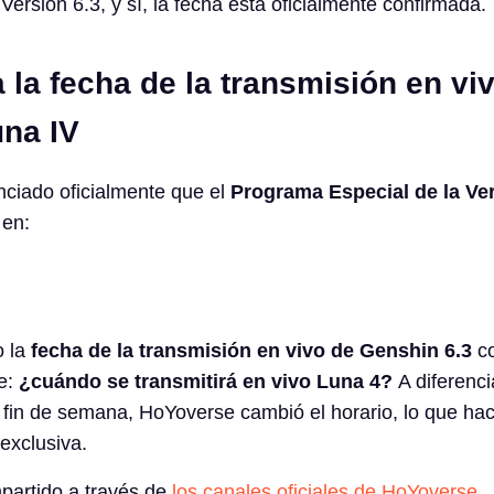
Versión 6.3, y sí, la fecha está oficialmente confirmada.
la fecha de la transmisión en vi
na IV
ciado oficialmente que el
Programa Especial de la Ver
 en:
o la
fecha de la transmisión en vivo de Genshin 6.3
co
te:
¿cuándo se transmitirá en vivo Luna 4?
A diferenci
e fin de semana, HoYoverse cambió el horario, lo que ha
exclusiva.
partido a través de
los canales oficiales de HoYoverse
,