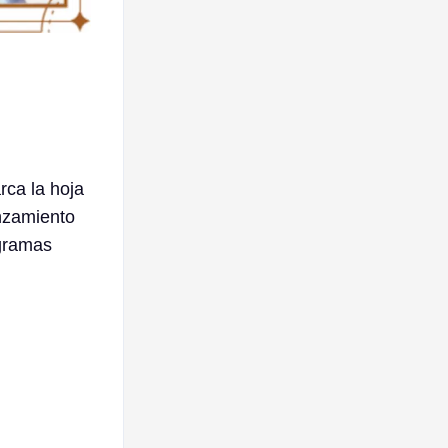
rca la hoja
nzamiento
ogramas