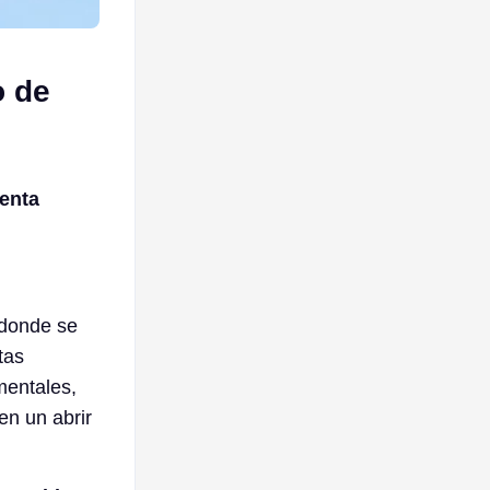
o de
enta
 donde se
tas
mentales,
en un abrir