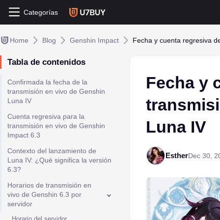
Categorías
Home
Blog
Genshin Impact
Fecha y cuenta regresiva de
Tabla de contenidos
Fecha y c
Confirmada la fecha de la
transmisión en vivo de Genshin
transmis
Luna IV
Cuenta regresiva para la
Luna IV
transmisión en vivo de Genshin
Impact 6.3
Contexto del lanzamiento de
Esther
Dec 30, 2
Luna IV: ¿Qué significa la versión
6.3?
Horarios de transmisión en
vivo de Genshin 6.3 por
servidor
Horario del servidor