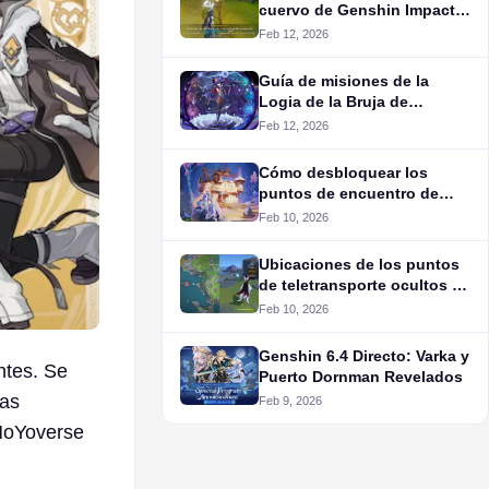
cuervo de Genshin Impact
Luna IV
Feb 12, 2026
Guía de misiones de la
Logia de la Bruja de
Genshin Impact
Feb 12, 2026
Cómo desbloquear los
puntos de encuentro de
Genshin Impact Luna IV
Feb 10, 2026
Ubicaciones de los puntos
de teletransporte ocultos de
Genshin Luna IV
Feb 10, 2026
Genshin 6.4 Directo: Varka y
ntes. Se
Puerto Dornman Revelados
vas
Feb 9, 2026
 HoYoverse