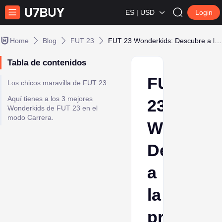
ES | USD
Login
Home
Blog
FUT 23
FUT 23 Wonderkids: Descubre a la próxima leyenda de tu club
Tabla de contenidos
FUT
Los chicos maravilla de FUT 23
Aquí tienes a los 3 mejores
23
Wonderkids de FUT 23 en el
modo Carrera.
Wonderki
Descubr
a
la
próxima