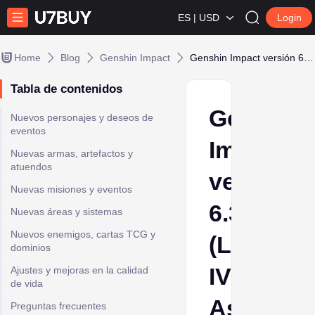
ES | USD
Login
Home
Blog
Genshin Impact
Genshin Impact versión 6.3 (Luna IV): Aspectos destacados de la actualización lunar
Tabla de contenidos
Genshin
Nuevos personajes y deseos de
eventos
Impact
Nuevas armas, artefactos y
atuendos
versión
Nuevas misiones y eventos
6.3
Nuevas áreas y sistemas
Nuevos enemigos, cartas TCG y
(Luna
dominios
IV):
Ajustes y mejoras en la calidad
de vida
Aspecto
Preguntas frecuentes