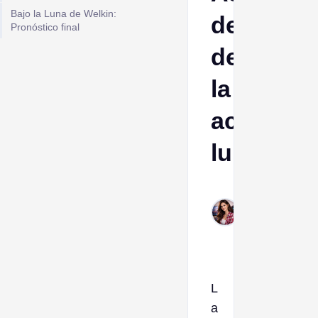
Bajo la Luna de Welkin:
destacad
Pronóstico final
de
la
actualiza
lunar
Esther
Jan
13,
2026
L
a