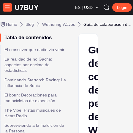
ES | USD
Login
Home
Blog
Wuthering Waves
Guía de colaboración de personajes de Wuthering Waves
Tabla de contenidos
Guía
El crossover que nadie vio venir
La realidad de no Gacha:
de
aspectos por encima de
estadísticas
colabora
Dominando Startorch Racing: La
influencia de Sonic
de
El botín: Decoraciones para
personaj
motocicletas de expedición
The Vibe: Pistas musicales de
de
Heart Radio
Sobreviviendo a la maldición de
Wutherin
la Persona