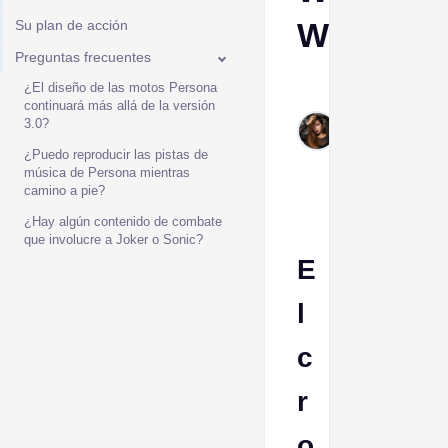
Waves
Su plan de acción
Preguntas frecuentes
Mily
¿El diseño de las motos Persona
continuará más allá de la versión
Perez
3.0?
Dec
¿Puedo reproducir las pistas de
17,
música de Persona mientras
2025
camino a pie?
¿Hay algún contenido de combate
que involucre a Joker o Sonic?
E
l
c
r
o