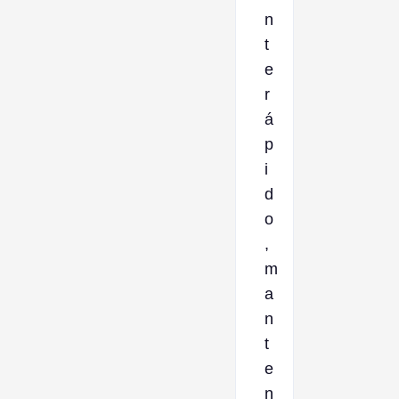
n
t
e
r
á
p
i
d
o
,
m
a
n
t
e
n