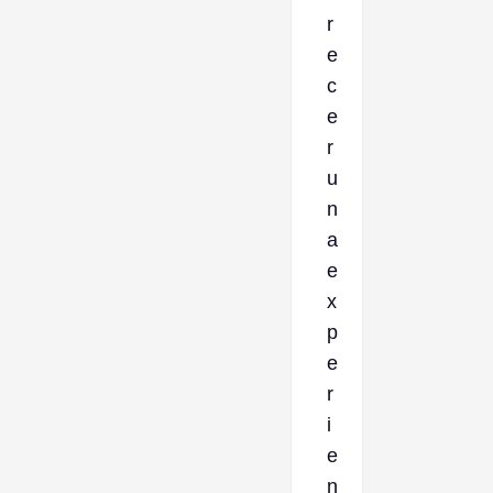
r
e
c
e
r
u
n
a
e
x
p
e
r
i
e
n