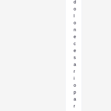
d
o
l
o
n
e
c
e
s
a
r
i
o
p
a
r