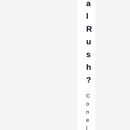
a
l
R
u
s
h
?
C
o
n
e
l