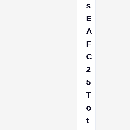
s
E
A
F
C
2
5
T
o
t