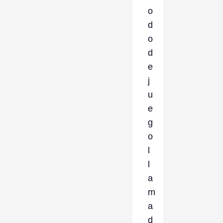
o
d
o
d
e
j
u
e
g
o
l
l
a
m
a
d