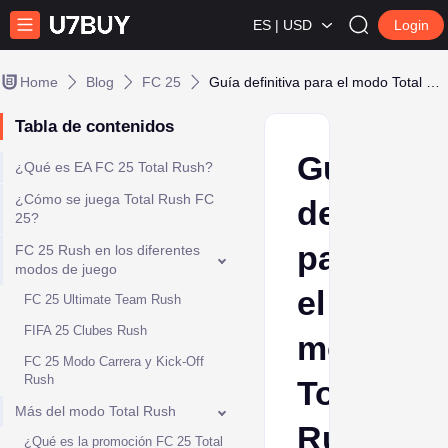
ES | USD
Login
Home
Blog
FC 25
Guía definitiva para el modo Total Rush de FC 25
Tabla de contenidos
Guía
¿Qué es EA FC 25 Total Rush?
¿Cómo se juega Total Rush FC
definitiva
25?
para
FC 25 Rush en los diferentes
modos de juego
el
FC 25 Ultimate Team Rush
FIFA 25 Clubes Rush
modo
FC 25 Modo Carrera y Kick-Off
Rush
Total
Más del modo Total Rush
Rush
¿Qué es la promoción FC 25 Total