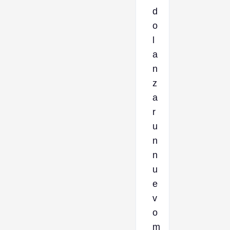
d
o
l
a
n
z
a
r
u
n
n
u
e
v
o
m