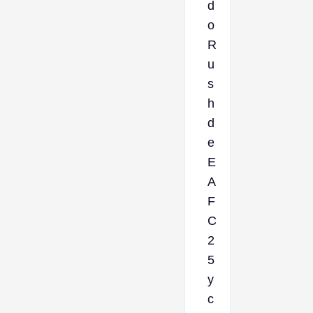
d
o
R
u
s
h
d
e
E
A
F
C
2
5
y
c