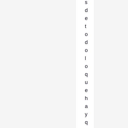
s
d
e
t
o
d
o
l
o
q
u
e
h
a
y
q