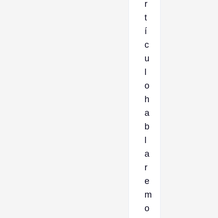
r
t
í
c
u
l
o
h
a
b
l
a
r
e
m
o