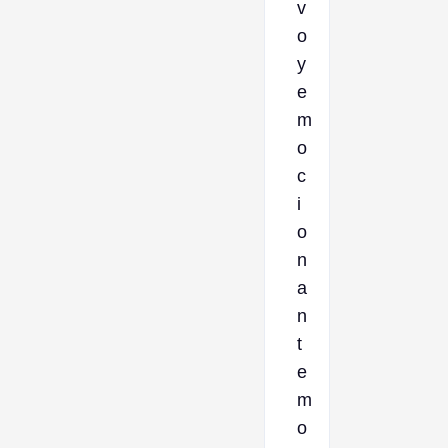
v
o
y
e
m
o
c
i
o
n
a
n
t
e
m
o