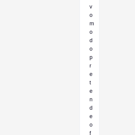
v
o
m
o
d
o
p
r
e
t
e
n
d
e
o
f