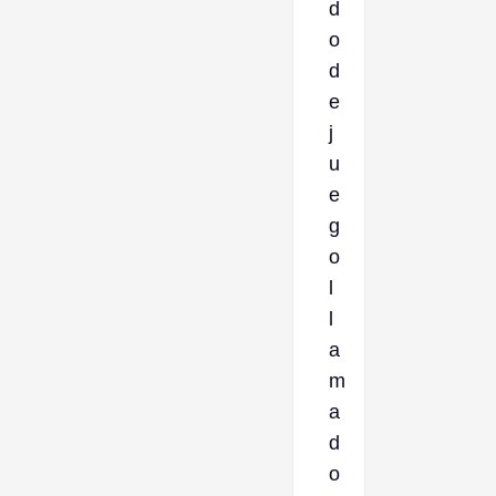
d
o
d
e
j
u
e
g
o
l
l
a
m
a
d
o